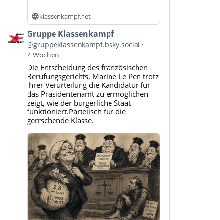
klassenkampf.net
Beitrag
Gruppe Klassenkampf
von
@gruppeklassenkampf.bsky.social
Gruppe
2 Wochen
Klassenkampf
Die Entscheidung des französischen
auf
Berufungsgerichts, Marine Le Pen trotz
Bluesky
ihrer Verurteilung die Kandidatur für
ansehen
das Präsidentenamt zu ermöglichen
zeigt, wie der bürgerliche Staat
funktioniert.Parteiisch für die
gerrschende Klasse.