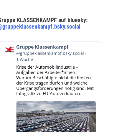
Gruppe KLASSENKAMPF auf bluesky:
@gruppeklassenkampf.bsky.social
Beitrag
Gruppe Klassenkampf
von
@gruppeklassenkampf.bsky.social
Gruppe
1 Woche
Klassenkampf
Krise der Automobilindustrie –
auf
Aufgaben der Arbeiter*innen
Bluesky
Warum Beschäftigte nicht die Kosten
ansehen
der Krise tragen dürfen und welche
Übergangsforderungen nötig sind. Mit
Infografik zu EU-Autoverkäufen.