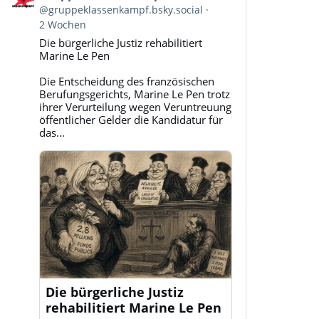
von
@gruppeklassenkampf.bsky.social
Gruppe
2 Wochen
Klassenkampf
Die bürgerliche Justiz rehabilitiert
auf
Marine Le Pen
Bluesky
ansehen
Die Entscheidung des französischen
Berufungsgerichts, Marine Le Pen trotz
ihrer Verurteilung wegen Veruntreuung
öffentlicher Gelder die Kandidatur für
das...
Die bürgerliche Justiz
rehabilitiert Marine Le Pen