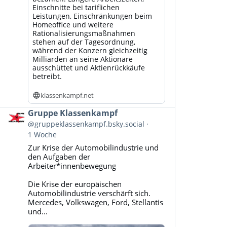
Einschnitte bei tariflichen
Leistungen, Einschränkungen beim
Homeoffice und weitere
Rationalisierungsmaßnahmen
stehen auf der Tagesordnung,
während der Konzern gleichzeitig
Milliarden an seine Aktionäre
ausschüttet und Aktienrückkäufe
betreibt.
klassenkampf.net
Beitrag
Gruppe Klassenkampf
von
@gruppeklassenkampf.bsky.social
Gruppe
1 Woche
Klassenkampf
Zur Krise der Automobilindustrie und
auf
den Aufgaben der
Bluesky
Arbeiter*innenbewegung
ansehen
Die Krise der europäischen
Automobilindustrie verschärft sich.
Mercedes, Volkswagen, Ford, Stellantis
und...