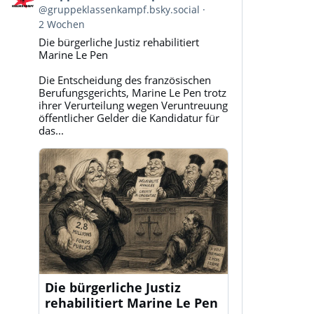
von
@gruppeklassenkampf.bsky.social
Gruppe
2 Wochen
Klassenkampf
Die bürgerliche Justiz rehabilitiert
auf
Marine Le Pen
Bluesky
ansehen
Die Entscheidung des französischen
Berufungsgerichts, Marine Le Pen trotz
ihrer Verurteilung wegen Veruntreuung
öffentlicher Gelder die Kandidatur für
das...
Die bürgerliche Justiz
rehabilitiert Marine Le Pen