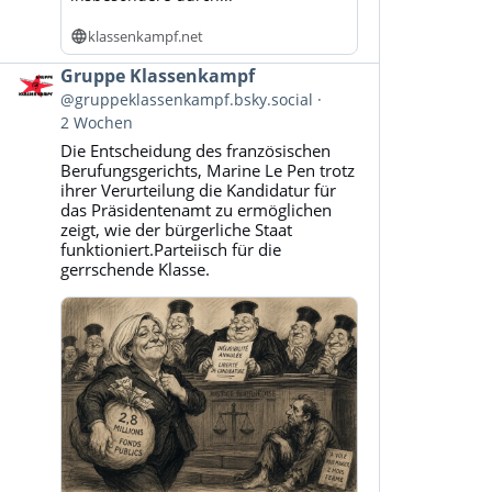
klassenkampf.net
Beitrag
Gruppe Klassenkampf
von
@gruppeklassenkampf.bsky.social
Gruppe
2 Wochen
Klassenkampf
Die Entscheidung des französischen
auf
Berufungsgerichts, Marine Le Pen trotz
Bluesky
ihrer Verurteilung die Kandidatur für
ansehen
das Präsidentenamt zu ermöglichen
zeigt, wie der bürgerliche Staat
funktioniert.Parteiisch für die
gerrschende Klasse.