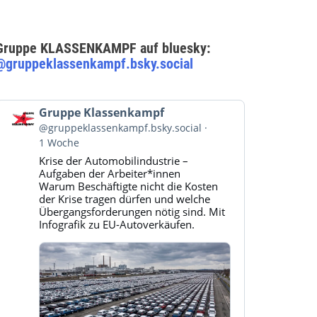
Gruppe KLASSENKAMPF auf bluesky:
@gruppeklassenkampf.bsky.social
Beitrag
Gruppe Klassenkampf
von
@gruppeklassenkampf.bsky.social
Gruppe
1 Woche
Klassenkampf
Krise der Automobilindustrie –
auf
Aufgaben der Arbeiter*innen
Bluesky
Warum Beschäftigte nicht die Kosten
ansehen
der Krise tragen dürfen und welche
Übergangsforderungen nötig sind. Mit
Infografik zu EU-Autoverkäufen.