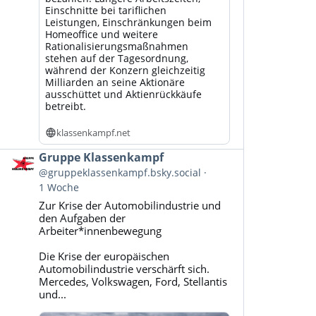
Einschnitte bei tariflichen
Leistungen, Einschränkungen beim
Homeoffice und weitere
Rationalisierungsmaßnahmen
stehen auf der Tagesordnung,
während der Konzern gleichzeitig
Milliarden an seine Aktionäre
ausschüttet und Aktienrückkäufe
betreibt.
klassenkampf.net
Beitrag
Gruppe Klassenkampf
von
@gruppeklassenkampf.bsky.social
Gruppe
1 Woche
Klassenkampf
Zur Krise der Automobilindustrie und
auf
den Aufgaben der
Bluesky
Arbeiter*innenbewegung
ansehen
Die Krise der europäischen
Automobilindustrie verschärft sich.
Mercedes, Volkswagen, Ford, Stellantis
und...