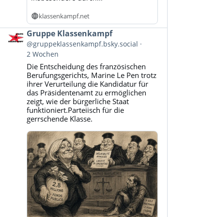
klassenkampf.net
Beitrag
Gruppe Klassenkampf
von
@gruppeklassenkampf.bsky.social
Gruppe
2 Wochen
Klassenkampf
Die Entscheidung des französischen
auf
Berufungsgerichts, Marine Le Pen trotz
Bluesky
ihrer Verurteilung die Kandidatur für
ansehen
das Präsidentenamt zu ermöglichen
zeigt, wie der bürgerliche Staat
funktioniert.Parteiisch für die
gerrschende Klasse.