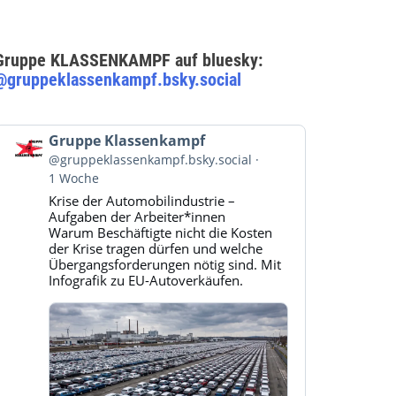
Gruppe KLASSENKAMPF auf bluesky:
@gruppeklassenkampf.bsky.social
Beitrag
Gruppe Klassenkampf
von
@gruppeklassenkampf.bsky.social
Gruppe
1 Woche
Klassenkampf
Krise der Automobilindustrie –
auf
Aufgaben der Arbeiter*innen
Bluesky
Warum Beschäftigte nicht die Kosten
ansehen
der Krise tragen dürfen und welche
Übergangsforderungen nötig sind. Mit
Infografik zu EU-Autoverkäufen.