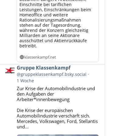
Einschnitte bei tariflichen
Leistungen, Einschränkungen beim
Homeoffice und weitere
Rationalisierungsmaßnahmen
stehen auf der Tagesordnung,
während der Konzern gleichzeitig
Milliarden an seine Aktionäre
ausschüttet und Aktienrückkäufe
betreibt.
klassenkampf.net
Beitrag
Gruppe Klassenkampf
von
@gruppeklassenkampf.bsky.social
Gruppe
1 Woche
Klassenkampf
Zur Krise der Automobilindustrie und
auf
den Aufgaben der
Bluesky
Arbeiter*innenbewegung
ansehen
Die Krise der europäischen
Automobilindustrie verschärft sich.
Mercedes, Volkswagen, Ford, Stellantis
und...