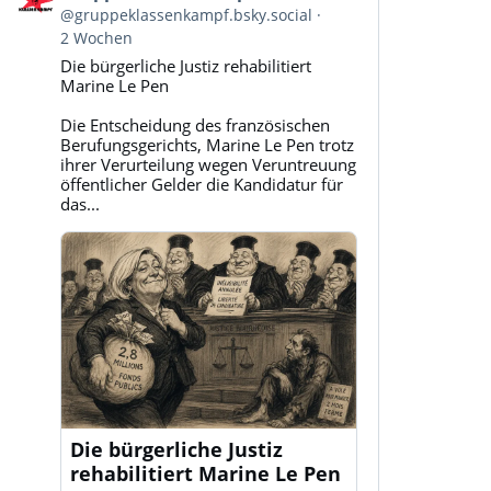
von
@gruppeklassenkampf.bsky.social
Gruppe
2 Wochen
Klassenkampf
Die bürgerliche Justiz rehabilitiert
auf
Marine Le Pen
Bluesky
ansehen
Die Entscheidung des französischen
Berufungsgerichts, Marine Le Pen trotz
ihrer Verurteilung wegen Veruntreuung
öffentlicher Gelder die Kandidatur für
das...
Die bürgerliche Justiz
rehabilitiert Marine Le Pen