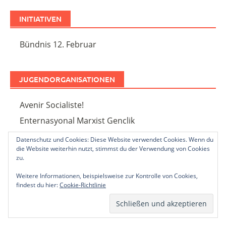
INITIATIVEN
Bündnis 12. Februar
JUGENDORGANISATIONEN
Avenir Socialiste!
Enternasyonal Marxist Genclik
Datenschutz und Cookies: Diese Website verwendet Cookies. Wenn du
die Website weiterhin nutzt, stimmst du der Verwendung von Cookies
THEORIE
zu.
Weitere Informationen, beispielsweise zur Kontrolle von Cookies,
Marxistisches Internet Archiv
findest du hier:
Cookie-Richtlinie
Michael Roberts Blog
Trotzkistisches Archiv Österreich