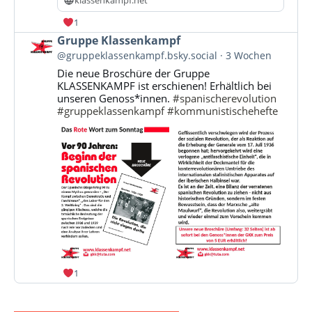
klassenkampf.net
1
Beitrag
Gruppe Klassenkampf
von
@gruppeklassenkampf.bsky.social
3 Wochen
Gruppe
Die neue Broschüre der Gruppe
Klassenkampf
KLASSENKAMPF ist erschienen! Erhältlich bei
auf
unseren Genoss*innen.
#spanischerevolution
Bluesky
#gruppeklassenkampf
#kommunistischehefte
ansehen
1