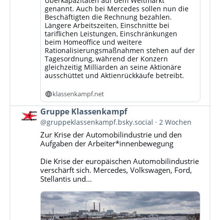
Überkapazitäten auf dem Weltmarkt
genannt. Auch bei Mercedes sollen nun die
Beschäftigten die Rechnung bezahlen.
Längere Arbeitszeiten, Einschnitte bei
tariflichen Leistungen, Einschränkungen
beim Homeoffice und weitere
Rationalisierungsmaßnahmen stehen auf der
Tagesordnung, während der Konzern
gleichzeitig Milliarden an seine Aktionäre
ausschüttet und Aktienrückkäufe betreibt.
klassenkampf.net
Beitrag
Gruppe Klassenkampf
von
@gruppeklassenkampf.bsky.social
2 Wochen
Gruppe
Zur Krise der Automobilindustrie und den
Klassenkampf
Aufgaben der Arbeiter*innenbewegung
auf
Bluesky
Die Krise der europäischen Automobilindustrie
ansehen
verschärft sich. Mercedes, Volkswagen, Ford,
Stellantis und...