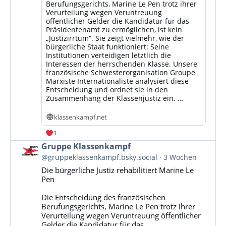
Berufungsgerichts, Marine Le Pen trotz ihrer
Verurteilung wegen Veruntreuung
öffentlicher Gelder die Kandidatur für das
Präsidentenamt zu ermöglichen, ist kein
„Justizirrtum“. Sie zeigt vielmehr, wie der
bürgerliche Staat funktioniert: Seine
Institutionen verteidigen letztlich die
Interessen der herrschenden Klasse. Unsere
französische Schwesterorganisation Groupe
Marxiste Internationaliste analysiert diese
Entscheidung und ordnet sie in den
Zusammenhang der Klassenjustiz ein. …
klassenkampf.net
1
Beitrag
Gruppe Klassenkampf
von
@gruppeklassenkampf.bsky.social
3 Wochen
Gruppe
Die bürgerliche Justiz rehabilitiert Marine Le
Klassenkampf
Pen
auf
Bluesky
Die Entscheidung des französischen
ansehen
Berufungsgerichts, Marine Le Pen trotz ihrer
Verurteilung wegen Veruntreuung öffentlicher
Gelder die Kandidatur für das...