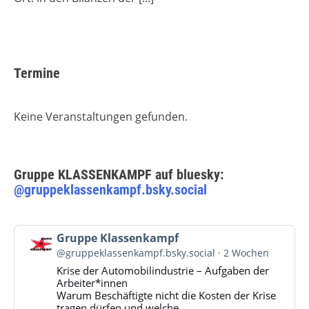
Termine
Keine Veranstaltungen gefunden.
Gruppe KLASSENKAMPF auf bluesky:
@gruppeklassenkampf.bsky.social
Beitrag
Gruppe Klassenkampf
von
@gruppeklassenkampf.bsky.social
2 Wochen
Gruppe
Krise der Automobilindustrie – Aufgaben der
Klassenkampf
Arbeiter*innen
auf
Warum Beschäftigte nicht die Kosten der Krise
Bluesky
tragen dürfen und welche