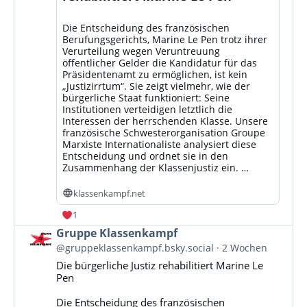
Die Entscheidung des französischen
Berufungsgerichts, Marine Le Pen trotz ihrer
Verurteilung wegen Veruntreuung
öffentlicher Gelder die Kandidatur für das
Präsidentenamt zu ermöglichen, ist kein
„Justizirrtum“. Sie zeigt vielmehr, wie der
bürgerliche Staat funktioniert: Seine
Institutionen verteidigen letztlich die
Interessen der herrschenden Klasse. Unsere
französische Schwesterorganisation Groupe
Marxiste Internationaliste analysiert diese
Entscheidung und ordnet sie in den
Zusammenhang der Klassenjustiz ein. …
klassenkampf.net
1
Beitrag
Gruppe Klassenkampf
von
@gruppeklassenkampf.bsky.social
2 Wochen
Gruppe
Die bürgerliche Justiz rehabilitiert Marine Le
Klassenkampf
Pen
auf
Bluesky
Die Entscheidung des französischen