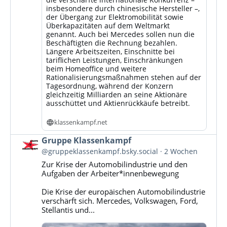
insbesondere durch chinesische Hersteller –,
der Übergang zur Elektromobilität sowie
Überkapazitäten auf dem Weltmarkt
genannt. Auch bei Mercedes sollen nun die
Beschäftigten die Rechnung bezahlen.
Längere Arbeitszeiten, Einschnitte bei
tariflichen Leistungen, Einschränkungen
beim Homeoffice und weitere
Rationalisierungsmaßnahmen stehen auf der
Tagesordnung, während der Konzern
gleichzeitig Milliarden an seine Aktionäre
ausschüttet und Aktienrückkäufe betreibt.
klassenkampf.net
Beitrag
Gruppe Klassenkampf
von
@gruppeklassenkampf.bsky.social
2 Wochen
Gruppe
Zur Krise der Automobilindustrie und den
Klassenkampf
Aufgaben der Arbeiter*innenbewegung
auf
Bluesky
Die Krise der europäischen Automobilindustrie
ansehen
verschärft sich. Mercedes, Volkswagen, Ford,
Stellantis und...