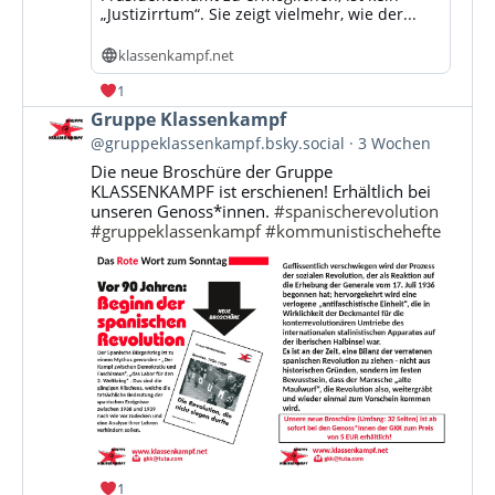
„Justizirrtum“. Sie zeigt vielmehr, wie der...
klassenkampf.net
1
Beitrag
Gruppe Klassenkampf
von
@gruppeklassenkampf.bsky.social
3 Wochen
Gruppe
Die neue Broschüre der Gruppe
Klassenkampf
KLASSENKAMPF ist erschienen! Erhältlich bei
auf
unseren Genoss*innen.
#spanischerevolution
Bluesky
#gruppeklassenkampf
#kommunistischehefte
ansehen
1