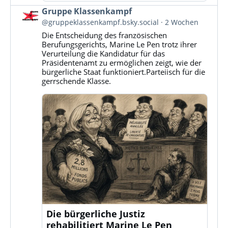
Beitrag
Gruppe Klassenkampf
von
@gruppeklassenkampf.bsky.social
2 Wochen
Gruppe
Die Entscheidung des französischen
Klassenkampf
Berufungsgerichts, Marine Le Pen trotz ihrer
auf
Verurteilung die Kandidatur für das
Bluesky
Präsidentenamt zu ermöglichen zeigt, wie der
ansehen
bürgerliche Staat funktioniert.Parteiisch für die
gerrschende Klasse.
Die bürgerliche Justiz
rehabilitiert Marine Le Pen