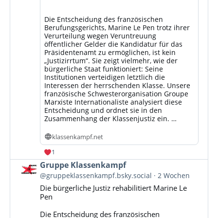
Die Entscheidung des französischen
Berufungsgerichts, Marine Le Pen trotz ihrer
Verurteilung wegen Veruntreuung
öffentlicher Gelder die Kandidatur für das
Präsidentenamt zu ermöglichen, ist kein
„Justizirrtum“. Sie zeigt vielmehr, wie der
bürgerliche Staat funktioniert: Seine
Institutionen verteidigen letztlich die
Interessen der herrschenden Klasse. Unsere
französische Schwesterorganisation Groupe
Marxiste Internationaliste analysiert diese
Entscheidung und ordnet sie in den
Zusammenhang der Klassenjustiz ein. …
klassenkampf.net
1
Beitrag
Gruppe Klassenkampf
von
@gruppeklassenkampf.bsky.social
2 Wochen
Gruppe
Die bürgerliche Justiz rehabilitiert Marine Le
Klassenkampf
Pen
auf
Bluesky
Die Entscheidung des französischen