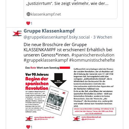
„Justizirrtum“. Sie zeigt vielmehr, wie der...
klassenkampf.net
1
Beitrag
Gruppe Klassenkampf
von
@gruppeklassenkampf.bsky.social
3 Wochen
Gruppe
Die neue Broschüre der Gruppe
Klassenkampf
KLASSENKAMPF ist erschienen! Erhältlich bei
auf
unseren Genoss*innen.
#spanischerevolution
Bluesky
#gruppeklassenkampf
#kommunistischehefte
ansehen
1