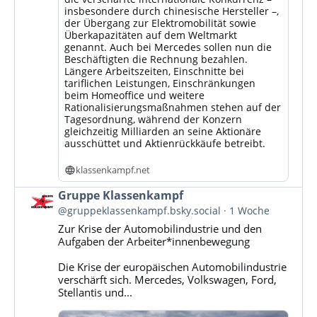
insbesondere durch chinesische Hersteller –,
der Übergang zur Elektromobilität sowie
Überkapazitäten auf dem Weltmarkt
genannt. Auch bei Mercedes sollen nun die
Beschäftigten die Rechnung bezahlen.
Längere Arbeitszeiten, Einschnitte bei
tariflichen Leistungen, Einschränkungen
beim Homeoffice und weitere
Rationalisierungsmaßnahmen stehen auf der
Tagesordnung, während der Konzern
gleichzeitig Milliarden an seine Aktionäre
ausschüttet und Aktienrückkäufe betreibt.
klassenkampf.net
Beitrag
Gruppe Klassenkampf
von
@gruppeklassenkampf.bsky.social
1 Woche
Gruppe
Zur Krise der Automobilindustrie und den
Klassenkampf
Aufgaben der Arbeiter*innenbewegung
auf
Bluesky
Die Krise der europäischen Automobilindustrie
ansehen
verschärft sich. Mercedes, Volkswagen, Ford,
Stellantis und...