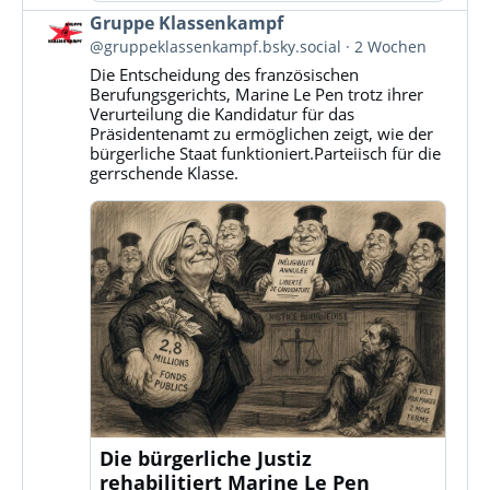
Beitrag
Gruppe Klassenkampf
von
@gruppeklassenkampf.bsky.social
2 Wochen
Gruppe
Die Entscheidung des französischen
Klassenkampf
Berufungsgerichts, Marine Le Pen trotz ihrer
auf
Verurteilung die Kandidatur für das
Bluesky
Präsidentenamt zu ermöglichen zeigt, wie der
ansehen
bürgerliche Staat funktioniert.Parteiisch für die
gerrschende Klasse.
Die bürgerliche Justiz
rehabilitiert Marine Le Pen