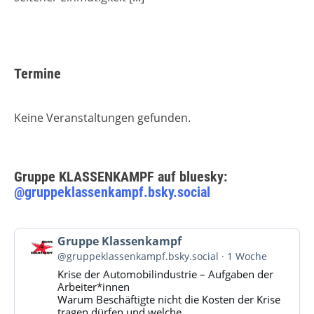
Termine
Keine Veranstaltungen gefunden.
Gruppe KLASSENKAMPF auf bluesky:
@gruppeklassenkampf.bsky.social
Beitrag
Gruppe Klassenkampf
von
@gruppeklassenkampf.bsky.social
1 Woche
Gruppe
Krise der Automobilindustrie – Aufgaben der
Klassenkampf
Arbeiter*innen
auf
Warum Beschäftigte nicht die Kosten der Krise
Bluesky
tragen dürfen und welche