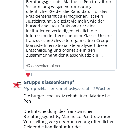
Berufungsgerichts, Marine Le Pen trotz ihrer
Verurteilung wegen Veruntreuung
öffentlicher Gelder die Kandidatur für das
Präsidentenamt zu ermöglichen, ist kein
„Justizirrtum“. Sie zeigt vielmehr, wie der
bürgerliche Staat funktioniert: Seine
Institutionen verteidigen letztlich die
Interessen der herrschenden Klasse. Unsere
französische Schwesterorganisation Groupe
Marxiste Internationaliste analysiert diese
Entscheidung und ordnet sie in den
Zusammenhang der Klassenjustiz ein. …
klassenkampf.net
1
Beitrag
Gruppe Klassenkampf
von
@gruppeklassenkampf.bsky.social
2 Wochen
Gruppe
Die bürgerliche Justiz rehabilitiert Marine Le
Klassenkampf
Pen
auf
Bluesky
Die Entscheidung des französischen
ansehen
Berufungsgerichts, Marine Le Pen trotz ihrer
Verurteilung wegen Veruntreuung öffentlicher
Gelder die Kandidatur für das...