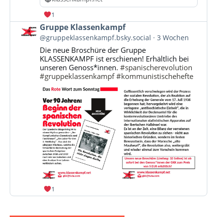
1
Beitrag
Gruppe Klassenkampf
von
@gruppeklassenkampf.bsky.social
3 Wochen
Gruppe
Die neue Broschüre der Gruppe
Klassenkampf
KLASSENKAMPF ist erschienen! Erhältlich bei
auf
unseren Genoss*innen.
#spanischerevolution
Bluesky
#gruppeklassenkampf
#kommunistischehefte
ansehen
1