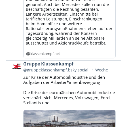
genannt. Auch bei Mercedes sollen nun die
Beschäftigten die Rechnung bezahlen.
Längere Arbeitszeiten, Einschnitte bei
tariflichen Leistungen, Einschränkungen
beim Homeoffice und weitere
Rationalisierungsmaßnahmen stehen auf der
Tagesordnung, während der Konzern
gleichzeitig Milliarden an seine Aktionäre
ausschüttet und Aktienrückkäufe betreibt.
klassenkampf.net
Beitrag
Gruppe Klassenkampf
von
@gruppeklassenkampf.bsky.social
1 Woche
Gruppe
Zur Krise der Automobilindustrie und den
Klassenkampf
Aufgaben der Arbeiter*innenbewegung
auf
Bluesky
Die Krise der europäischen Automobilindustrie
ansehen
verschärft sich. Mercedes, Volkswagen, Ford,
Stellantis und...