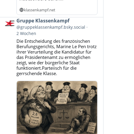
klassenkampf.net
Beitrag
Gruppe Klassenkampf
von
@gruppeklassenkampf.bsky.social
Gruppe
2 Wochen
Klassenkampf
Die Entscheidung des französischen
auf
Berufungsgerichts, Marine Le Pen trotz
Bluesky
ihrer Verurteilung die Kandidatur für
ansehen
das Präsidentenamt zu ermöglichen
zeigt, wie der bürgerliche Staat
funktioniert.Parteiisch für die
gerrschende Klasse.