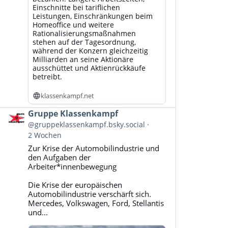
Einschnitte bei tariflichen
Leistungen, Einschränkungen beim
Homeoffice und weitere
Rationalisierungsmaßnahmen
stehen auf der Tagesordnung,
während der Konzern gleichzeitig
Milliarden an seine Aktionäre
ausschüttet und Aktienrückkäufe
betreibt.
klassenkampf.net
Beitrag
Gruppe Klassenkampf
von
@gruppeklassenkampf.bsky.social
Gruppe
2 Wochen
Klassenkampf
Zur Krise der Automobilindustrie und
auf
den Aufgaben der
Bluesky
Arbeiter*innenbewegung
ansehen
Die Krise der europäischen
Automobilindustrie verschärft sich.
Mercedes, Volkswagen, Ford, Stellantis
und...