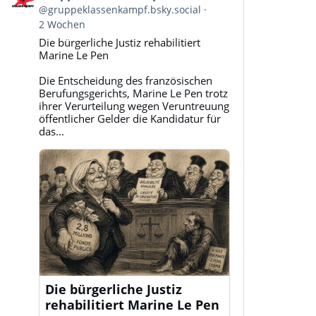
von
@gruppeklassenkampf.bsky.social
Gruppe
2 Wochen
Klassenkampf
Die bürgerliche Justiz rehabilitiert
auf
Marine Le Pen
Bluesky
ansehen
Die Entscheidung des französischen
Berufungsgerichts, Marine Le Pen trotz
ihrer Verurteilung wegen Veruntreuung
öffentlicher Gelder die Kandidatur für
das...
Die bürgerliche Justiz
rehabilitiert Marine Le Pen