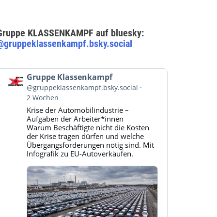
Gruppe KLASSENKAMPF auf bluesky:
@gruppeklassenkampf.bsky.social
Beitrag
Gruppe Klassenkampf
von
@gruppeklassenkampf.bsky.social
Gruppe
2 Wochen
Klassenkampf
Krise der Automobilindustrie –
auf
Aufgaben der Arbeiter*innen
Bluesky
Warum Beschäftigte nicht die Kosten
ansehen
der Krise tragen dürfen und welche
Übergangsforderungen nötig sind. Mit
Infografik zu EU-Autoverkäufen.