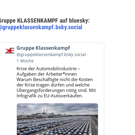
Gruppe KLASSENKAMPF auf bluesky:
@gruppeklassenkampf.bsky.social
Beitrag
Gruppe Klassenkampf
von
@gruppeklassenkampf.bsky.social
Gruppe
1 Woche
Klassenkampf
Krise der Automobilindustrie –
auf
Aufgaben der Arbeiter*innen
Bluesky
Warum Beschäftigte nicht die Kosten
ansehen
der Krise tragen dürfen und welche
Übergangsforderungen nötig sind. Mit
Infografik zu EU-Autoverkäufen.