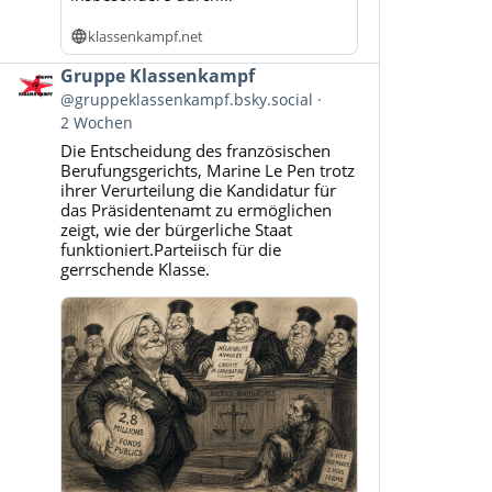
klassenkampf.net
Beitrag
Gruppe Klassenkampf
von
@gruppeklassenkampf.bsky.social
Gruppe
2 Wochen
Klassenkampf
Die Entscheidung des französischen
auf
Berufungsgerichts, Marine Le Pen trotz
Bluesky
ihrer Verurteilung die Kandidatur für
ansehen
das Präsidentenamt zu ermöglichen
zeigt, wie der bürgerliche Staat
funktioniert.Parteiisch für die
gerrschende Klasse.