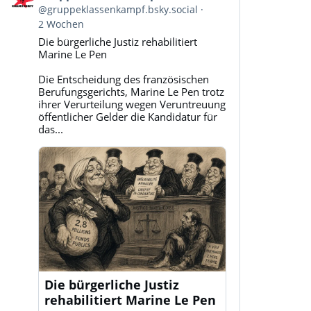
von
@gruppeklassenkampf.bsky.social
Gruppe
2 Wochen
Klassenkampf
Die bürgerliche Justiz rehabilitiert
auf
Marine Le Pen
Bluesky
ansehen
Die Entscheidung des französischen
Berufungsgerichts, Marine Le Pen trotz
ihrer Verurteilung wegen Veruntreuung
öffentlicher Gelder die Kandidatur für
das...
Die bürgerliche Justiz
rehabilitiert Marine Le Pen