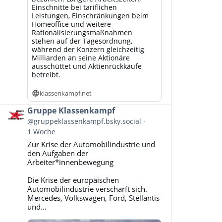
Einschnitte bei tariflichen
Leistungen, Einschränkungen beim
Homeoffice und weitere
Rationalisierungsmaßnahmen
stehen auf der Tagesordnung,
während der Konzern gleichzeitig
Milliarden an seine Aktionäre
ausschüttet und Aktienrückkäufe
betreibt.
klassenkampf.net
Beitrag
Gruppe Klassenkampf
von
@gruppeklassenkampf.bsky.social
Gruppe
1 Woche
Klassenkampf
Zur Krise der Automobilindustrie und
auf
den Aufgaben der
Bluesky
Arbeiter*innenbewegung
ansehen
Die Krise der europäischen
Automobilindustrie verschärft sich.
Mercedes, Volkswagen, Ford, Stellantis
und...