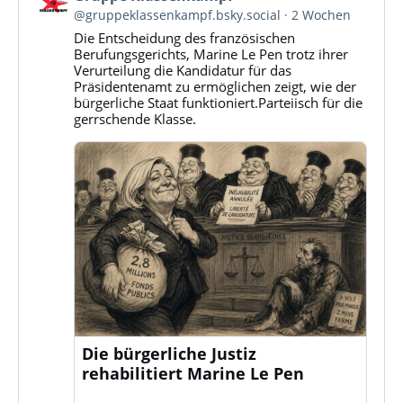
von
@gruppeklassenkampf.bsky.social
2 Wochen
Gruppe
Die Entscheidung des französischen
Klassenkampf
Berufungsgerichts, Marine Le Pen trotz ihrer
auf
Verurteilung die Kandidatur für das
Bluesky
Präsidentenamt zu ermöglichen zeigt, wie der
ansehen
bürgerliche Staat funktioniert.Parteiisch für die
gerrschende Klasse.
Die bürgerliche Justiz
rehabilitiert Marine Le Pen