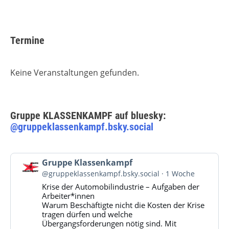
Termine
Keine Veranstaltungen gefunden.
Gruppe KLASSENKAMPF auf bluesky:
@gruppeklassenkampf.bsky.social
Beitrag
Gruppe Klassenkampf
von
@gruppeklassenkampf.bsky.social
1 Woche
Gruppe
Krise der Automobilindustrie – Aufgaben der
Klassenkampf
Arbeiter*innen
auf
Warum Beschäftigte nicht die Kosten der Krise
Bluesky
tragen dürfen und welche
ansehen
Übergangsforderungen nötig sind. Mit