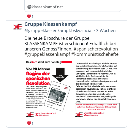
klassenkampf.net
1
Beitrag
Gruppe Klassenkampf
von
@gruppeklassenkampf.bsky.social
3 Wochen
Gruppe
Die neue Broschüre der Gruppe
Klassenkampf
KLASSENKAMPF ist erschienen! Erhältlich bei
auf
unseren Genoss*innen.
#spanischerevolution
Bluesky
#gruppeklassenkampf
#kommunistischehefte
ansehen
1