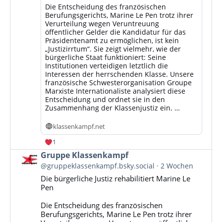
Die Entscheidung des französischen
Berufungsgerichts, Marine Le Pen trotz ihrer
Verurteilung wegen Veruntreuung
öffentlicher Gelder die Kandidatur für das
Präsidentenamt zu ermöglichen, ist kein
„Justizirrtum“. Sie zeigt vielmehr, wie der
bürgerliche Staat funktioniert: Seine
Institutionen verteidigen letztlich die
Interessen der herrschenden Klasse. Unsere
französische Schwesterorganisation Groupe
Marxiste Internationaliste analysiert diese
Entscheidung und ordnet sie in den
Zusammenhang der Klassenjustiz ein. …
klassenkampf.net
1
Beitrag
Gruppe Klassenkampf
von
@gruppeklassenkampf.bsky.social
2 Wochen
Gruppe
Die bürgerliche Justiz rehabilitiert Marine Le
Klassenkampf
Pen
auf
Bluesky
Die Entscheidung des französischen
ansehen
Berufungsgerichts, Marine Le Pen trotz ihrer