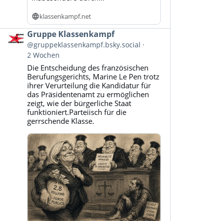
klassenkampf.net
Beitrag
Gruppe Klassenkampf
von
@gruppeklassenkampf.bsky.social
Gruppe
2 Wochen
Klassenkampf
Die Entscheidung des französischen
auf
Berufungsgerichts, Marine Le Pen trotz
Bluesky
ihrer Verurteilung die Kandidatur für
ansehen
das Präsidentenamt zu ermöglichen
zeigt, wie der bürgerliche Staat
funktioniert.Parteiisch für die
gerrschende Klasse.