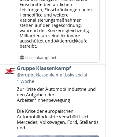
Einschnitte bei tariflichen
Leistungen, Einschränkungen beim
Homeoffice und weitere
Rationalisierungsmaßnahmen
stehen auf der Tagesordnung,
während der Konzern gleichzeitig
Milliarden an seine Aktionäre
ausschüttet und Aktienrückkäufe
betreibt.
klassenkampf.net
Beitrag
Gruppe Klassenkampf
von
@gruppeklassenkampf.bsky.social
Gruppe
1 Woche
Klassenkampf
Zur Krise der Automobilindustrie und
auf
den Aufgaben der
Bluesky
Arbeiter*innenbewegung
ansehen
Die Krise der europäischen
Automobilindustrie verschärft sich.
Mercedes, Volkswagen, Ford, Stellantis
und...