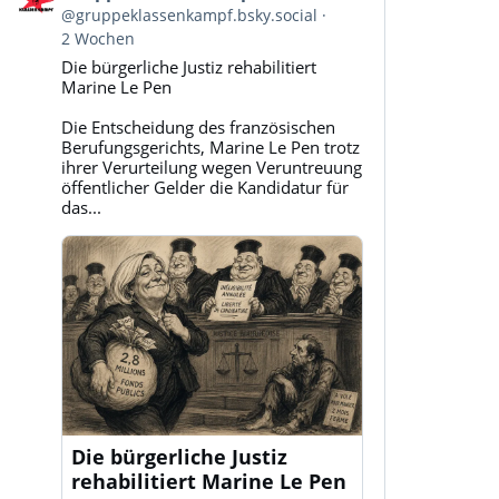
von
@gruppeklassenkampf.bsky.social
Gruppe
2 Wochen
Klassenkampf
Die bürgerliche Justiz rehabilitiert
auf
Marine Le Pen
Bluesky
ansehen
Die Entscheidung des französischen
Berufungsgerichts, Marine Le Pen trotz
ihrer Verurteilung wegen Veruntreuung
öffentlicher Gelder die Kandidatur für
das...
Die bürgerliche Justiz
rehabilitiert Marine Le Pen