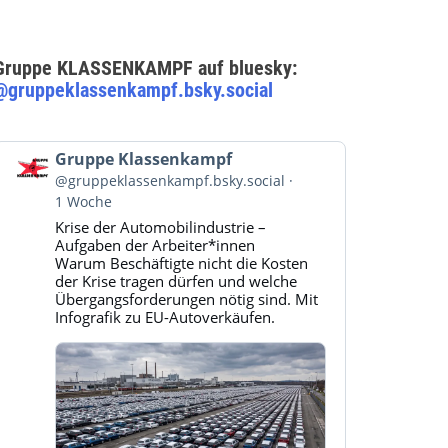
Gruppe KLASSENKAMPF auf bluesky:
@gruppeklassenkampf.bsky.social
Beitrag
Gruppe Klassenkampf
von
@gruppeklassenkampf.bsky.social
Gruppe
1 Woche
Klassenkampf
Krise der Automobilindustrie –
auf
Aufgaben der Arbeiter*innen
Bluesky
Warum Beschäftigte nicht die Kosten
ansehen
der Krise tragen dürfen und welche
Übergangsforderungen nötig sind. Mit
Infografik zu EU-Autoverkäufen.