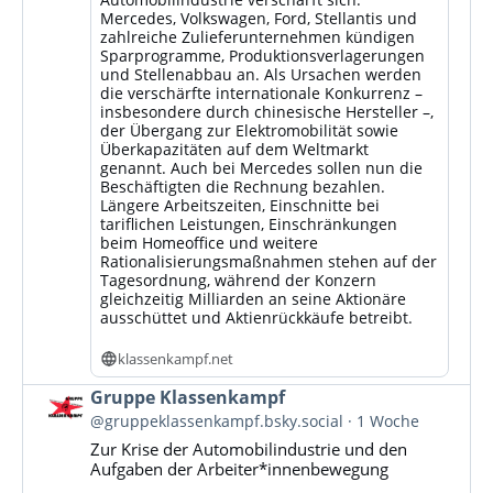
Mercedes, Volkswagen, Ford, Stellantis und
zahlreiche Zulieferunternehmen kündigen
Sparprogramme, Produktionsverlagerungen
und Stellenabbau an. Als Ursachen werden
die verschärfte internationale Konkurrenz –
insbesondere durch chinesische Hersteller –,
der Übergang zur Elektromobilität sowie
Überkapazitäten auf dem Weltmarkt
genannt. Auch bei Mercedes sollen nun die
Beschäftigten die Rechnung bezahlen.
Längere Arbeitszeiten, Einschnitte bei
tariflichen Leistungen, Einschränkungen
beim Homeoffice und weitere
Rationalisierungsmaßnahmen stehen auf der
Tagesordnung, während der Konzern
gleichzeitig Milliarden an seine Aktionäre
ausschüttet und Aktienrückkäufe betreibt.
klassenkampf.net
Beitrag
Gruppe Klassenkampf
von
@gruppeklassenkampf.bsky.social
1 Woche
Gruppe
Zur Krise der Automobilindustrie und den
Klassenkampf
Aufgaben der Arbeiter*innenbewegung
auf