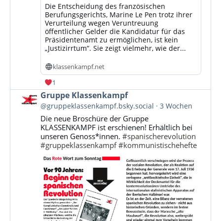
Die Entscheidung des französischen
Berufungsgerichts, Marine Le Pen trotz ihrer
Verurteilung wegen Veruntreuung
öffentlicher Gelder die Kandidatur für das
Präsidentenamt zu ermöglichen, ist kein
„Justizirrtum“. Sie zeigt vielmehr, wie der...
klassenkampf.net
1
Beitrag
Gruppe Klassenkampf
von
@gruppeklassenkampf.bsky.social
3 Wochen
Gruppe
Die neue Broschüre der Gruppe
Klassenkampf
KLASSENKAMPF ist erschienen! Erhältlich bei
auf
unseren Genoss*innen.
#spanischerevolution
Bluesky
#gruppeklassenkampf
#kommunistischehefte
ansehen