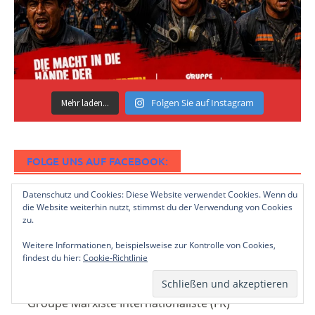
Folgen Sie auf Instagram
Mehr laden...
FOLGE UNS AUF FACEBOOK:
Datenschutz und Cookies: Diese Website verwendet Cookies. Wenn du
die Website weiterhin nutzt, stimmst du der Verwendung von Cookies
zu.
DAS COREP
Weitere Informationen, beispielsweise zur Kontrolle von Cookies,
findest du hier:
Cookie-Richtlinie
CoReP
Groupe Marxiste Internationaliste (FR)