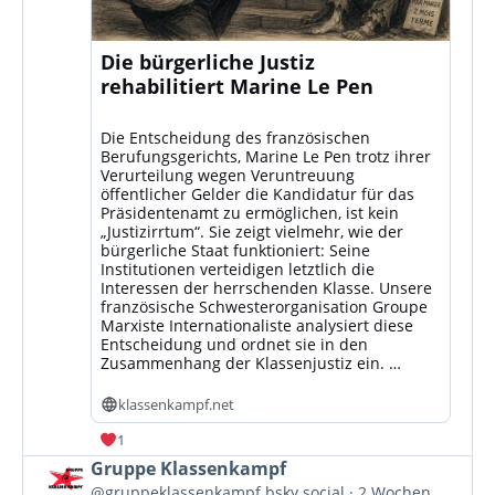
Die bürgerliche Justiz
rehabilitiert Marine Le Pen
Die Entscheidung des französischen
Berufungsgerichts, Marine Le Pen trotz ihrer
Verurteilung wegen Veruntreuung
öffentlicher Gelder die Kandidatur für das
Präsidentenamt zu ermöglichen, ist kein
„Justizirrtum“. Sie zeigt vielmehr, wie der
bürgerliche Staat funktioniert: Seine
Institutionen verteidigen letztlich die
Interessen der herrschenden Klasse. Unsere
französische Schwesterorganisation Groupe
Marxiste Internationaliste analysiert diese
Entscheidung und ordnet sie in den
Zusammenhang der Klassenjustiz ein. …
klassenkampf.net
1
Beitrag
Gruppe Klassenkampf
von
@gruppeklassenkampf.bsky.social
2 Wochen