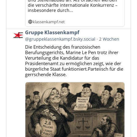
die verschärfte internationale Konkurrenz –
insbesondere durch...
klassenkampf.net
Beitrag
Gruppe Klassenkampf
von
@gruppeklassenkampf.bsky.social
2 Wochen
Gruppe
Die Entscheidung des französischen
Klassenkampf
Berufungsgerichts, Marine Le Pen trotz ihrer
auf
Verurteilung die Kandidatur für das
Bluesky
Präsidentenamt zu ermöglichen zeigt, wie der
ansehen
bürgerliche Staat funktioniert.Parteiisch für die
gerrschende Klasse.