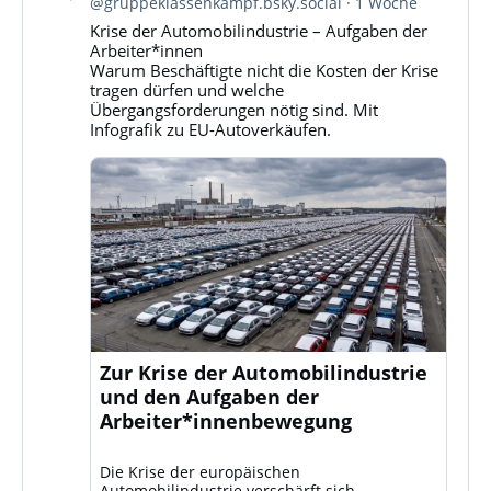
@gruppeklassenkampf.bsky.social
1 Woche
Gruppe
Krise der Automobilindustrie – Aufgaben der
Klassenkampf
Arbeiter*innen
auf
Warum Beschäftigte nicht die Kosten der Krise
Bluesky
tragen dürfen und welche
ansehen
Übergangsforderungen nötig sind. Mit
Infografik zu EU-Autoverkäufen.
Zur Krise der Automobilindustrie
und den Aufgaben der
Arbeiter*innenbewegung
Die Krise der europäischen
Automobilindustrie verschärft sich.