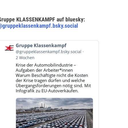
Gruppe KLASSENKAMPF auf bluesky:
@gruppeklassenkampf.bsky.social
Beitrag
Gruppe Klassenkampf
von
@gruppeklassenkampf.bsky.social
Gruppe
2 Wochen
Klassenkampf
Krise der Automobilindustrie –
auf
Aufgaben der Arbeiter*innen
Bluesky
Warum Beschäftigte nicht die Kosten
ansehen
der Krise tragen dürfen und welche
Übergangsforderungen nötig sind. Mit
Infografik zu EU-Autoverkäufen.