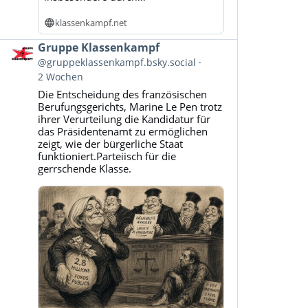
klassenkampf.net
Beitrag
Gruppe Klassenkampf
von
@gruppeklassenkampf.bsky.social
Gruppe
2 Wochen
Klassenkampf
Die Entscheidung des französischen
auf
Berufungsgerichts, Marine Le Pen trotz
Bluesky
ihrer Verurteilung die Kandidatur für
ansehen
das Präsidentenamt zu ermöglichen
zeigt, wie der bürgerliche Staat
funktioniert.Parteiisch für die
gerrschende Klasse.