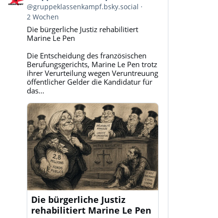
von
@gruppeklassenkampf.bsky.social
Gruppe
2 Wochen
Klassenkampf
Die bürgerliche Justiz rehabilitiert
auf
Marine Le Pen
Bluesky
ansehen
Die Entscheidung des französischen
Berufungsgerichts, Marine Le Pen trotz
ihrer Verurteilung wegen Veruntreuung
öffentlicher Gelder die Kandidatur für
das...
Die bürgerliche Justiz
rehabilitiert Marine Le Pen