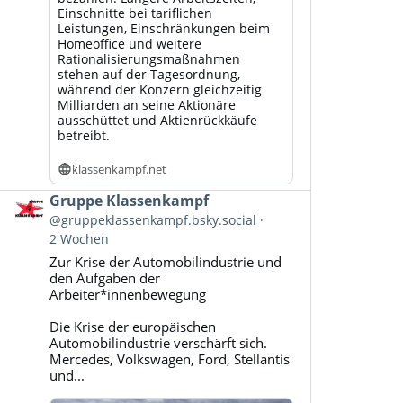
Einschnitte bei tariflichen
Leistungen, Einschränkungen beim
Homeoffice und weitere
Rationalisierungsmaßnahmen
stehen auf der Tagesordnung,
während der Konzern gleichzeitig
Milliarden an seine Aktionäre
ausschüttet und Aktienrückkäufe
betreibt.
klassenkampf.net
Beitrag
Gruppe Klassenkampf
von
@gruppeklassenkampf.bsky.social
Gruppe
2 Wochen
Klassenkampf
Zur Krise der Automobilindustrie und
auf
den Aufgaben der
Bluesky
Arbeiter*innenbewegung
ansehen
Die Krise der europäischen
Automobilindustrie verschärft sich.
Mercedes, Volkswagen, Ford, Stellantis
und...