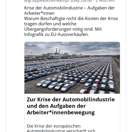
@gruppeklassenkampf.bsky.social
2 Wochen
Gruppe
Krise der Automobilindustrie – Aufgaben der
Klassenkampf
Arbeiter*innen
auf
Warum Beschäftigte nicht die Kosten der Krise
Bluesky
tragen dürfen und welche
ansehen
Übergangsforderungen nötig sind. Mit
Infografik zu EU-Autoverkäufen.
Zur Krise der Automobilindustrie
und den Aufgaben der
Arbeiter*innenbewegung
Die Krise der europäischen
Automobilindustrie verschärft sich.