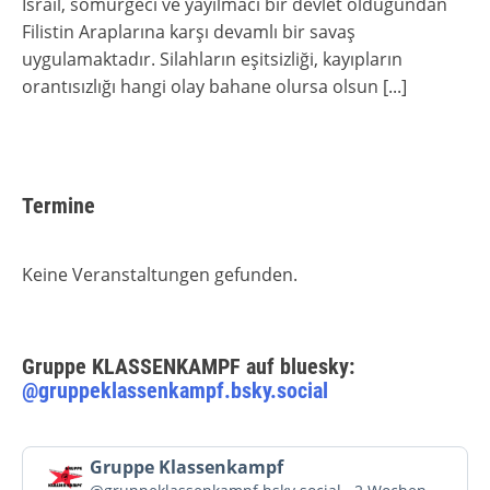
İsrail, sömürgeci ve yayılmacı bir devlet olduğundan
Filistin Araplarına karşı devamlı bir savaş
uygulamaktadır. Silahların eşitsizliği, kayıpların
orantısızlığı hangi olay bahane olursa olsun
[...]
Termine
Keine Veranstaltungen gefunden.
Gruppe KLASSENKAMPF auf bluesky:
@gruppeklassenkampf.bsky.social
Beitrag
Gruppe Klassenkampf
von