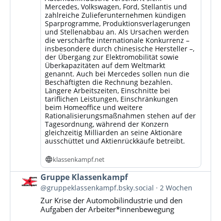
Mercedes, Volkswagen, Ford, Stellantis und
zahlreiche Zulieferunternehmen kündigen
Sparprogramme, Produktionsverlagerungen
und Stellenabbau an. Als Ursachen werden
die verschärfte internationale Konkurrenz –
insbesondere durch chinesische Hersteller –,
der Übergang zur Elektromobilität sowie
Überkapazitäten auf dem Weltmarkt
genannt. Auch bei Mercedes sollen nun die
Beschäftigten die Rechnung bezahlen.
Längere Arbeitszeiten, Einschnitte bei
tariflichen Leistungen, Einschränkungen
beim Homeoffice und weitere
Rationalisierungsmaßnahmen stehen auf der
Tagesordnung, während der Konzern
gleichzeitig Milliarden an seine Aktionäre
ausschüttet und Aktienrückkäufe betreibt.
klassenkampf.net
Beitrag
Gruppe Klassenkampf
von
@gruppeklassenkampf.bsky.social
2 Wochen
Gruppe
Zur Krise der Automobilindustrie und den
Klassenkampf
Aufgaben der Arbeiter*innenbewegung
auf