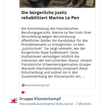
Die bürgerliche Justiz
rehabilitiert Marine Le Pen
Die Entscheidung des französischen
Berufungsgerichts, Marine Le Pen trotz ihrer
Verurteilung wegen Veruntreuung
öffentlicher Gelder die Kandidatur für das
Präsidentenamt zu ermöglichen, ist kein
„Justizirrtum“. Sie zeigt vielmehr, wie der
bürgerliche Staat funktioniert: Seine
Institutionen verteidigen letztlich die
Interessen der herrschenden Klasse. Unsere
französische Schwesterorganisation Groupe
Marxiste Internationaliste analysiert diese
Entscheidung und ordnet sie in den
Zusammenhang der Klassenjustiz ein. …
klassenkampf.net
1
Beitrag
Gruppe Klassenkampf
von
@gruppeklassenkampf.bsky.social
2 Wochen