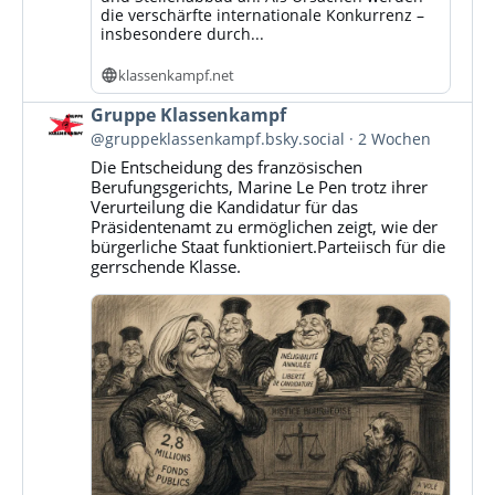
die verschärfte internationale Konkurrenz –
insbesondere durch...
klassenkampf.net
Beitrag
Gruppe Klassenkampf
von
@gruppeklassenkampf.bsky.social
2 Wochen
Gruppe
Die Entscheidung des französischen
Klassenkampf
Berufungsgerichts, Marine Le Pen trotz ihrer
auf
Verurteilung die Kandidatur für das
Bluesky
Präsidentenamt zu ermöglichen zeigt, wie der
ansehen
bürgerliche Staat funktioniert.Parteiisch für die
gerrschende Klasse.