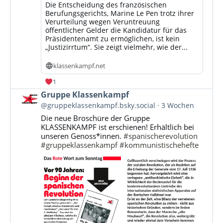
Die Entscheidung des französischen
Berufungsgerichts, Marine Le Pen trotz ihrer
Verurteilung wegen Veruntreuung
öffentlicher Gelder die Kandidatur für das
Präsidentenamt zu ermöglichen, ist kein
„Justizirrtum“. Sie zeigt vielmehr, wie der...
klassenkampf.net
1
Beitrag
Gruppe Klassenkampf
von
@gruppeklassenkampf.bsky.social
3 Wochen
Gruppe
Die neue Broschüre der Gruppe
Klassenkampf
KLASSENKAMPF ist erschienen! Erhältlich bei
auf
unseren Genoss*innen.
#spanischerevolution
Bluesky
#gruppeklassenkampf
#kommunistischehefte
ansehen