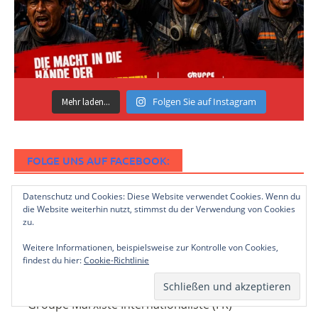
Folgen Sie auf Instagram
Mehr laden...
FOLGE UNS AUF FACEBOOK:
Datenschutz und Cookies: Diese Website verwendet Cookies. Wenn du
die Website weiterhin nutzt, stimmst du der Verwendung von Cookies
zu.
DAS COREP
Weitere Informationen, beispielsweise zur Kontrolle von Cookies,
findest du hier:
Cookie-Richtlinie
CoReP
Groupe Marxiste Internationaliste (FR)