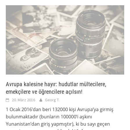
Avrupa kalesine hayır: hudutlar mültecilere,
emekçilere ve öğrencilere açılsın!
20. März 2016
Georg T.
1 Ocak 2016’dan beri 132000 kişi Avrupa’ya girmiş
bulunmaktadır (bunların 100000’i aşkını
Yunanistan’dan giriş yapmıştır), ki bu sayı geçen