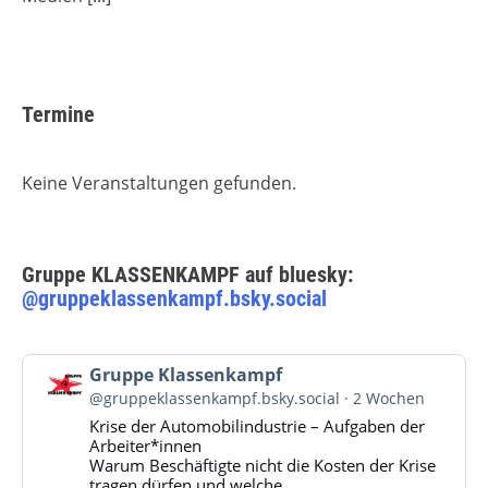
Termine
Keine Veranstaltungen gefunden.
Gruppe KLASSENKAMPF auf bluesky:
@gruppeklassenkampf.bsky.social
Beitrag
Gruppe Klassenkampf
von
@gruppeklassenkampf.bsky.social
2 Wochen
Gruppe
Krise der Automobilindustrie – Aufgaben der
Klassenkampf
Arbeiter*innen
auf
Warum Beschäftigte nicht die Kosten der Krise
Bluesky
tragen dürfen und welche