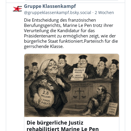
Beitrag
Gruppe Klassenkampf
von
@gruppeklassenkampf.bsky.social
2 Wochen
Gruppe
Die Entscheidung des französischen
Klassenkampf
Berufungsgerichts, Marine Le Pen trotz ihrer
auf
Verurteilung die Kandidatur für das
Bluesky
Präsidentenamt zu ermöglichen zeigt, wie der
ansehen
bürgerliche Staat funktioniert.Parteiisch für die
gerrschende Klasse.
Die bürgerliche Justiz
rehabilitiert Marine Le Pen