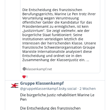
Die Entscheidung des französischen
Berufungsgerichts, Marine Le Pen trotz ihrer
Verurteilung wegen Veruntreuung
öffentlicher Gelder die Kandidatur für das
Präsidentenamt zu ermöglichen, ist kein
„Justizirrtum“. Sie zeigt vielmehr, wie der
bürgerliche Staat funktioniert: Seine
Institutionen verteidigen letztlich die
Interessen der herrschenden Klasse. Unsere
französische Schwesterorganisation Groupe
Marxiste Internationaliste analysiert diese
Entscheidung und ordnet sie in den
Zusammenhang der Klassenjustiz ein. …
klassenkampf.net
1
Beitrag
Gruppe Klassenkampf
von
@gruppeklassenkampf.bsky.social
2 Wochen
Gruppe
Die bürgerliche Justiz rehabilitiert Marine Le
Klassenkampf
Pen
auf
Bluesky
Die Entscheidung des französischen