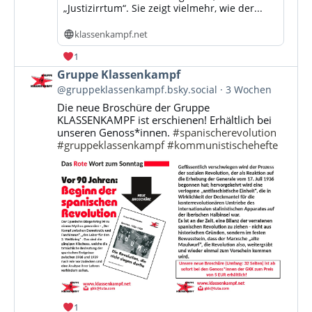
„Justizirrtum“. Sie zeigt vielmehr, wie der...
klassenkampf.net
1
Beitrag
Gruppe Klassenkampf
von
@gruppeklassenkampf.bsky.social
3 Wochen
Gruppe
Die neue Broschüre der Gruppe
Klassenkampf
KLASSENKAMPF ist erschienen! Erhältlich bei
auf
unseren Genoss*innen.
#spanischerevolution
Bluesky
#gruppeklassenkampf
#kommunistischehefte
ansehen
1