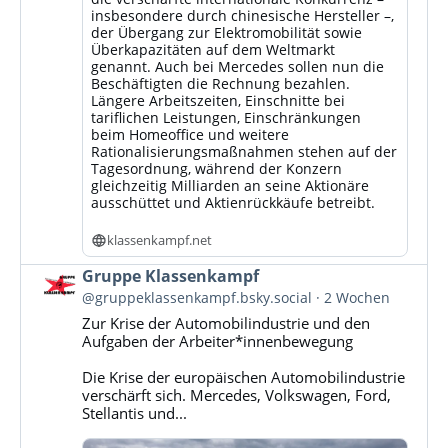
insbesondere durch chinesische Hersteller –,
der Übergang zur Elektromobilität sowie
Überkapazitäten auf dem Weltmarkt
genannt. Auch bei Mercedes sollen nun die
Beschäftigten die Rechnung bezahlen.
Längere Arbeitszeiten, Einschnitte bei
tariflichen Leistungen, Einschränkungen
beim Homeoffice und weitere
Rationalisierungsmaßnahmen stehen auf der
Tagesordnung, während der Konzern
gleichzeitig Milliarden an seine Aktionäre
ausschüttet und Aktienrückkäufe betreibt.
klassenkampf.net
Beitrag
Gruppe Klassenkampf
von
@gruppeklassenkampf.bsky.social
2 Wochen
Gruppe
Zur Krise der Automobilindustrie und den
Klassenkampf
Aufgaben der Arbeiter*innenbewegung
auf
Bluesky
Die Krise der europäischen Automobilindustrie
ansehen
verschärft sich. Mercedes, Volkswagen, Ford,
Stellantis und...