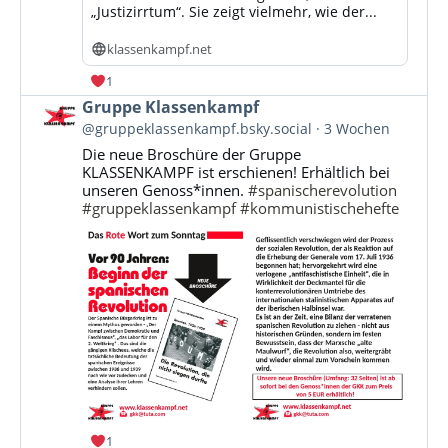
„Justizirrtum“. Sie zeigt vielmehr, wie der...
klassenkampf.net
1
Beitrag
Gruppe Klassenkampf
von
@gruppeklassenkampf.bsky.social
3 Wochen
Gruppe
Die neue Broschüre der Gruppe
Klassenkampf
KLASSENKAMPF ist erschienen! Erhältlich bei
auf
unseren Genoss*innen.
#spanischerevolution
Bluesky
#gruppeklassenkampf
#kommunistischehefte
ansehen
1