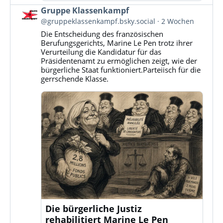
Beitrag
Gruppe Klassenkampf
von
@gruppeklassenkampf.bsky.social
2 Wochen
Gruppe
Die Entscheidung des französischen
Klassenkampf
Berufungsgerichts, Marine Le Pen trotz ihrer
auf
Verurteilung die Kandidatur für das
Bluesky
Präsidentenamt zu ermöglichen zeigt, wie der
ansehen
bürgerliche Staat funktioniert.Parteiisch für die
gerrschende Klasse.
Die bürgerliche Justiz
rehabilitiert Marine Le Pen