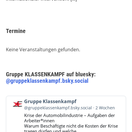
Termine
Keine Veranstaltungen gefunden.
Gruppe KLASSENKAMPF auf bluesky:
@gruppeklassenkampf.bsky.social
Beitrag
Gruppe Klassenkampf
von
@gruppeklassenkampf.bsky.social
2 Wochen
Gruppe
Krise der Automobilindustrie – Aufgaben der
Klassenkampf
Arbeiter*innen
auf
Warum Beschäftigte nicht die Kosten der Krise
Bluesky
tragen dürfen und welche