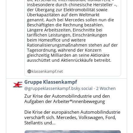
insbesondere durch chinesische Hersteller –,
der Übergang zur Elektromobilität sowie
Überkapazitäten auf dem Weltmarkt
genannt. Auch bei Mercedes sollen nun die
Beschäftigten die Rechnung bezahlen.
Längere Arbeitszeiten, Einschnitte bei
tariflichen Leistungen, Einschränkungen
beim Homeoffice und weitere
Rationalisierungsmaßnahmen stehen auf der
Tagesordnung, während der Konzern
gleichzeitig Milliarden an seine Aktionäre
ausschüttet und Aktienrückkäufe betreibt.
klassenkampf.net
Beitrag
Gruppe Klassenkampf
von
@gruppeklassenkampf.bsky.social
2 Wochen
Gruppe
Zur Krise der Automobilindustrie und den
Klassenkampf
Aufgaben der Arbeiter*innenbewegung
auf
Bluesky
Die Krise der europäischen Automobilindustrie
ansehen
verschärft sich. Mercedes, Volkswagen, Ford,
Stellantis und...