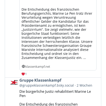
Die Entscheidung des französischen
Berufungsgerichts, Marine Le Pen trotz ihrer
Verurteilung wegen Veruntreuung
öffentlicher Gelder die Kandidatur für das
Präsidentenamt zu ermöglichen, ist kein
„Justizirrtum“. Sie zeigt vielmehr, wie der
bürgerliche Staat funktioniert: Seine
Institutionen verteidigen letztlich die
Interessen der herrschenden Klasse. Unsere
französische Schwesterorganisation Groupe
Marxiste Internationaliste analysiert diese
Entscheidung und ordnet sie in den
Zusammenhang der Klassenjustiz ein. …
klassenkampf.net
1
Beitrag
Gruppe Klassenkampf
von
@gruppeklassenkampf.bsky.social
2 Wochen
Gruppe
Die bürgerliche Justiz rehabilitiert Marine Le
Klassenkampf
Pen
auf
Bluesky
Die Entscheidung des französischen