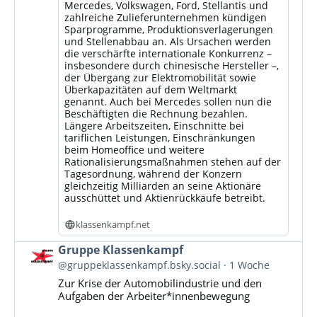
Mercedes, Volkswagen, Ford, Stellantis und
zahlreiche Zulieferunternehmen kündigen
Sparprogramme, Produktionsverlagerungen
und Stellenabbau an. Als Ursachen werden
die verschärfte internationale Konkurrenz –
insbesondere durch chinesische Hersteller –,
der Übergang zur Elektromobilität sowie
Überkapazitäten auf dem Weltmarkt
genannt. Auch bei Mercedes sollen nun die
Beschäftigten die Rechnung bezahlen.
Längere Arbeitszeiten, Einschnitte bei
tariflichen Leistungen, Einschränkungen
beim Homeoffice und weitere
Rationalisierungsmaßnahmen stehen auf der
Tagesordnung, während der Konzern
gleichzeitig Milliarden an seine Aktionäre
ausschüttet und Aktienrückkäufe betreibt.
klassenkampf.net
Beitrag
Gruppe Klassenkampf
von
@gruppeklassenkampf.bsky.social
1 Woche
Gruppe
Zur Krise der Automobilindustrie und den
Klassenkampf
Aufgaben der Arbeiter*innenbewegung
auf