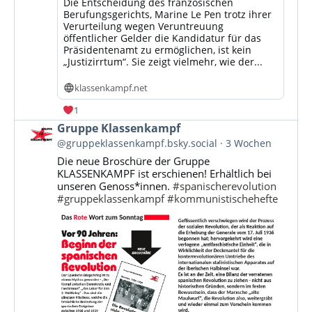
Die Entscheidung des französischen
Berufungsgerichts, Marine Le Pen trotz ihrer
Verurteilung wegen Veruntreuung
öffentlicher Gelder die Kandidatur für das
Präsidentenamt zu ermöglichen, ist kein
„Justizirrtum“. Sie zeigt vielmehr, wie der...
klassenkampf.net
1
Beitrag
Gruppe Klassenkampf
von
@gruppeklassenkampf.bsky.social
3 Wochen
Gruppe
Die neue Broschüre der Gruppe
Klassenkampf
KLASSENKAMPF ist erschienen! Erhältlich bei
auf
unseren Genoss*innen.
#spanischerevolution
Bluesky
#gruppeklassenkampf
#kommunistischehefte
ansehen