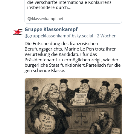
die verschärfte internationale Konkurrenz –
insbesondere durch...
klassenkampf.net
Beitrag
Gruppe Klassenkampf
von
@gruppeklassenkampf.bsky.social
2 Wochen
Gruppe
Die Entscheidung des französischen
Klassenkampf
Berufungsgerichts, Marine Le Pen trotz ihrer
auf
Verurteilung die Kandidatur für das
Bluesky
Präsidentenamt zu ermöglichen zeigt, wie der
ansehen
bürgerliche Staat funktioniert.Parteiisch für die
gerrschende Klasse.