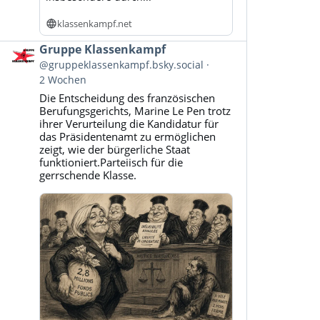
klassenkampf.net
Beitrag
Gruppe Klassenkampf
von
@gruppeklassenkampf.bsky.social
Gruppe
2 Wochen
Klassenkampf
Die Entscheidung des französischen
auf
Berufungsgerichts, Marine Le Pen trotz
Bluesky
ihrer Verurteilung die Kandidatur für
ansehen
das Präsidentenamt zu ermöglichen
zeigt, wie der bürgerliche Staat
funktioniert.Parteiisch für die
gerrschende Klasse.