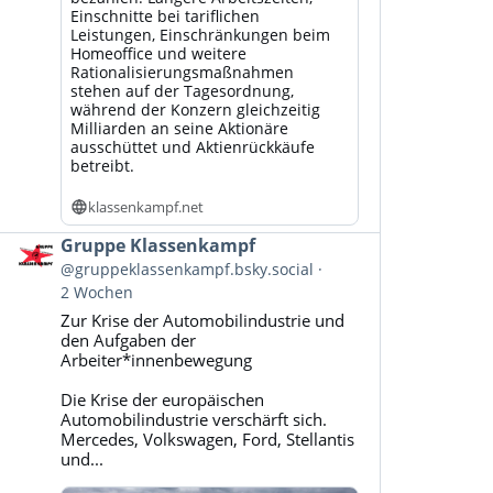
Einschnitte bei tariflichen
Leistungen, Einschränkungen beim
Homeoffice und weitere
Rationalisierungsmaßnahmen
stehen auf der Tagesordnung,
während der Konzern gleichzeitig
Milliarden an seine Aktionäre
ausschüttet und Aktienrückkäufe
betreibt.
klassenkampf.net
Beitrag
Gruppe Klassenkampf
von
@gruppeklassenkampf.bsky.social
Gruppe
2 Wochen
Klassenkampf
Zur Krise der Automobilindustrie und
auf
den Aufgaben der
Bluesky
Arbeiter*innenbewegung
ansehen
Die Krise der europäischen
Automobilindustrie verschärft sich.
Mercedes, Volkswagen, Ford, Stellantis
und...