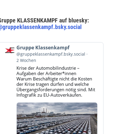
Gruppe KLASSENKAMPF auf bluesky:
@gruppeklassenkampf.bsky.social
Beitrag
Gruppe Klassenkampf
von
@gruppeklassenkampf.bsky.social
Gruppe
2 Wochen
Klassenkampf
Krise der Automobilindustrie –
auf
Aufgaben der Arbeiter*innen
Bluesky
Warum Beschäftigte nicht die Kosten
ansehen
der Krise tragen dürfen und welche
Übergangsforderungen nötig sind. Mit
Infografik zu EU-Autoverkäufen.