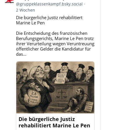
von
@gruppeklassenkampf.bsky.social
Gruppe
2 Wochen
Klassenkampf
Die bürgerliche Justiz rehabilitiert
auf
Marine Le Pen
Bluesky
ansehen
Die Entscheidung des französischen
Berufungsgerichts, Marine Le Pen trotz
ihrer Verurteilung wegen Veruntreuung
öffentlicher Gelder die Kandidatur für
das...
Die bürgerliche Justiz
rehabilitiert Marine Le Pen