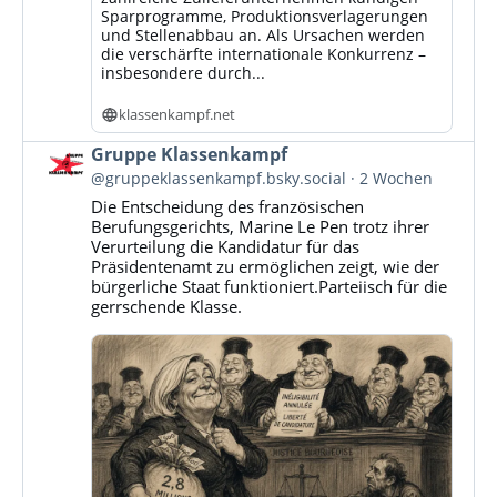
Sparprogramme, Produktionsverlagerungen
und Stellenabbau an. Als Ursachen werden
die verschärfte internationale Konkurrenz –
insbesondere durch...
klassenkampf.net
Beitrag
Gruppe Klassenkampf
von
@gruppeklassenkampf.bsky.social
2 Wochen
Gruppe
Die Entscheidung des französischen
Klassenkampf
Berufungsgerichts, Marine Le Pen trotz ihrer
auf
Verurteilung die Kandidatur für das
Bluesky
Präsidentenamt zu ermöglichen zeigt, wie der
ansehen
bürgerliche Staat funktioniert.Parteiisch für die
gerrschende Klasse.