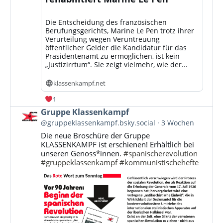
Die Entscheidung des französischen
Berufungsgerichts, Marine Le Pen trotz ihrer
Verurteilung wegen Veruntreuung
öffentlicher Gelder die Kandidatur für das
Präsidentenamt zu ermöglichen, ist kein
„Justizirrtum“. Sie zeigt vielmehr, wie der...
klassenkampf.net
1
Beitrag
Gruppe Klassenkampf
von
@gruppeklassenkampf.bsky.social
3 Wochen
Gruppe
Die neue Broschüre der Gruppe
Klassenkampf
KLASSENKAMPF ist erschienen! Erhältlich bei
auf
unseren Genoss*innen.
#spanischerevolution
Bluesky
#gruppeklassenkampf
#kommunistischehefte
ansehen