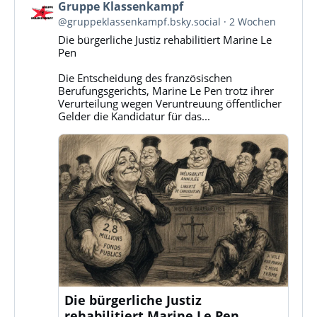
Beitrag
Gruppe Klassenkampf
von
@gruppeklassenkampf.bsky.social
2 Wochen
Gruppe
Die bürgerliche Justiz rehabilitiert Marine Le
Klassenkampf
Pen
auf
Bluesky
Die Entscheidung des französischen
ansehen
Berufungsgerichts, Marine Le Pen trotz ihrer
Verurteilung wegen Veruntreuung öffentlicher
Gelder die Kandidatur für das...
Die bürgerliche Justiz
rehabilitiert Marine Le Pen