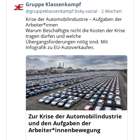
Beitrag
Gruppe Klassenkampf
von
@gruppeklassenkampf.bsky.social
2 Wochen
Gruppe
Krise der Automobilindustrie – Aufgaben der
Klassenkampf
Arbeiter*innen
auf
Warum Beschäftigte nicht die Kosten der Krise
Bluesky
tragen dürfen und welche
ansehen
Übergangsforderungen nötig sind. Mit
Infografik zu EU-Autoverkäufen.
Zur Krise der Automobilindustrie
und den Aufgaben der
Arbeiter*innenbewegung