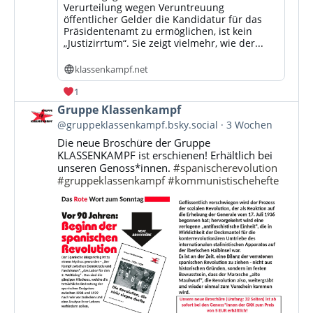
Verurteilung wegen Veruntreuung
öffentlicher Gelder die Kandidatur für das
Präsidentenamt zu ermöglichen, ist kein
„Justizirrtum“. Sie zeigt vielmehr, wie der...
klassenkampf.net
1
Beitrag
Gruppe Klassenkampf
von
@gruppeklassenkampf.bsky.social
3 Wochen
Gruppe
Die neue Broschüre der Gruppe
Klassenkampf
KLASSENKAMPF ist erschienen! Erhältlich bei
auf
unseren Genoss*innen.
#spanischerevolution
Bluesky
#gruppeklassenkampf
#kommunistischehefte
ansehen