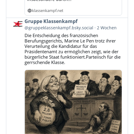
klassenkampf.net
Beitrag
Gruppe Klassenkampf
von
@gruppeklassenkampf.bsky.social
2 Wochen
Gruppe
Die Entscheidung des französischen
Klassenkampf
Berufungsgerichts, Marine Le Pen trotz ihrer
auf
Verurteilung die Kandidatur für das
Bluesky
Präsidentenamt zu ermöglichen zeigt, wie der
ansehen
bürgerliche Staat funktioniert.Parteiisch für die
gerrschende Klasse.