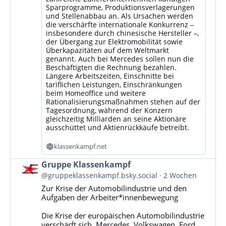
Sparprogramme, Produktionsverlagerungen
und Stellenabbau an. Als Ursachen werden
die verschärfte internationale Konkurrenz –
insbesondere durch chinesische Hersteller –,
der Übergang zur Elektromobilität sowie
Überkapazitäten auf dem Weltmarkt
genannt. Auch bei Mercedes sollen nun die
Beschäftigten die Rechnung bezahlen.
Längere Arbeitszeiten, Einschnitte bei
tariflichen Leistungen, Einschränkungen
beim Homeoffice und weitere
Rationalisierungsmaßnahmen stehen auf der
Tagesordnung, während der Konzern
gleichzeitig Milliarden an seine Aktionäre
ausschüttet und Aktienrückkäufe betreibt.
klassenkampf.net
Beitrag
Gruppe Klassenkampf
von
@gruppeklassenkampf.bsky.social
2 Wochen
Gruppe
Zur Krise der Automobilindustrie und den
Klassenkampf
Aufgaben der Arbeiter*innenbewegung
auf
Bluesky
Die Krise der europäischen Automobilindustrie
ansehen
verschärft sich. Mercedes, Volkswagen, Ford,