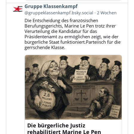
Beitrag
Gruppe Klassenkampf
von
@gruppeklassenkampf.bsky.social
2 Wochen
Gruppe
Die Entscheidung des französischen
Klassenkampf
Berufungsgerichts, Marine Le Pen trotz ihrer
auf
Verurteilung die Kandidatur für das
Bluesky
Präsidentenamt zu ermöglichen zeigt, wie der
ansehen
bürgerliche Staat funktioniert.Parteiisch für die
gerrschende Klasse.
Die bürgerliche Justiz
rehabilitiert Marine Le Pen