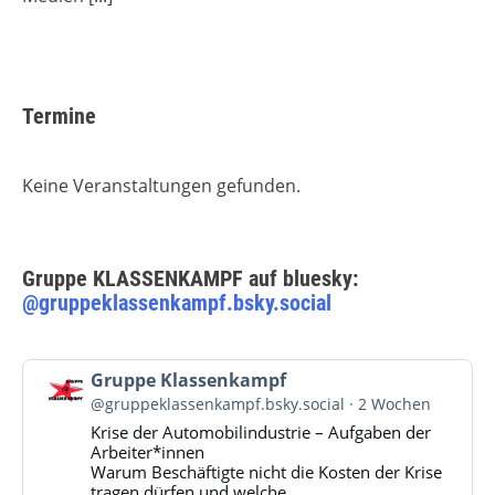
Termine
Keine Veranstaltungen gefunden.
Gruppe KLASSENKAMPF auf bluesky:
@gruppeklassenkampf.bsky.social
Beitrag
Gruppe Klassenkampf
von
@gruppeklassenkampf.bsky.social
2 Wochen
Gruppe
Krise der Automobilindustrie – Aufgaben der
Klassenkampf
Arbeiter*innen
auf
Warum Beschäftigte nicht die Kosten der Krise
Bluesky
tragen dürfen und welche