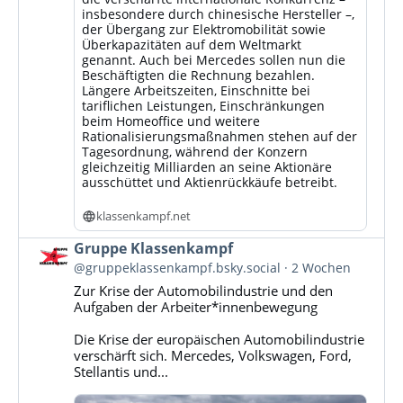
insbesondere durch chinesische Hersteller –,
der Übergang zur Elektromobilität sowie
Überkapazitäten auf dem Weltmarkt
genannt. Auch bei Mercedes sollen nun die
Beschäftigten die Rechnung bezahlen.
Längere Arbeitszeiten, Einschnitte bei
tariflichen Leistungen, Einschränkungen
beim Homeoffice und weitere
Rationalisierungsmaßnahmen stehen auf der
Tagesordnung, während der Konzern
gleichzeitig Milliarden an seine Aktionäre
ausschüttet und Aktienrückkäufe betreibt.
klassenkampf.net
Beitrag
Gruppe Klassenkampf
von
@gruppeklassenkampf.bsky.social
2 Wochen
Gruppe
Zur Krise der Automobilindustrie und den
Klassenkampf
Aufgaben der Arbeiter*innenbewegung
auf
Bluesky
Die Krise der europäischen Automobilindustrie
ansehen
verschärft sich. Mercedes, Volkswagen, Ford,
Stellantis und...