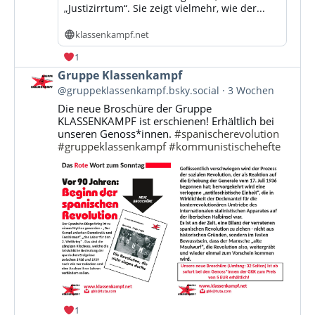
„Justizirrtum“. Sie zeigt vielmehr, wie der...
klassenkampf.net
1
Beitrag
Gruppe Klassenkampf
von
@gruppeklassenkampf.bsky.social
3 Wochen
Gruppe
Die neue Broschüre der Gruppe
Klassenkampf
KLASSENKAMPF ist erschienen! Erhältlich bei
auf
unseren Genoss*innen.
#spanischerevolution
Bluesky
#gruppeklassenkampf
#kommunistischehefte
ansehen
1