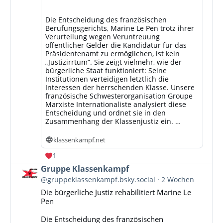
Die Entscheidung des französischen
Berufungsgerichts, Marine Le Pen trotz ihrer
Verurteilung wegen Veruntreuung
öffentlicher Gelder die Kandidatur für das
Präsidentenamt zu ermöglichen, ist kein
„Justizirrtum“. Sie zeigt vielmehr, wie der
bürgerliche Staat funktioniert: Seine
Institutionen verteidigen letztlich die
Interessen der herrschenden Klasse. Unsere
französische Schwesterorganisation Groupe
Marxiste Internationaliste analysiert diese
Entscheidung und ordnet sie in den
Zusammenhang der Klassenjustiz ein. …
klassenkampf.net
1
Beitrag
Gruppe Klassenkampf
von
@gruppeklassenkampf.bsky.social
2 Wochen
Gruppe
Die bürgerliche Justiz rehabilitiert Marine Le
Klassenkampf
Pen
auf
Bluesky
Die Entscheidung des französischen