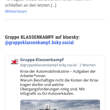
schließen an den letzten
[...]
Weiterlesen
Gruppe KLASSENKAMPF auf bluesky:
@gruppeklassenkampf.bsky.social
Beitrag
Gruppe Klassenkampf
von
@gruppeklassenkampf.bsky.social
2 Wochen
Gruppe
Krise der Automobilindustrie – Aufgaben der
Klassenkampf
Arbeiter*innen
auf
Warum Beschäftigte nicht die Kosten der Krise
Bluesky
tragen dürfen und welche
ansehen
Übergangsforderungen nötig sind. Mit
Infografik zu EU-Autoverkäufen.