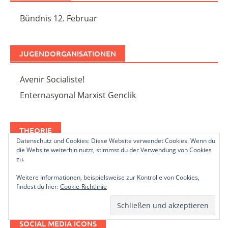
Bündnis 12. Februar
JUGENDORGANISATIONEN
Avenir Socialiste!
Enternasyonal Marxist Genclik
THEORIE
Datenschutz und Cookies: Diese Website verwendet Cookies. Wenn du
die Website weiterhin nutzt, stimmst du der Verwendung von Cookies
Marxistisches Internet Archiv
zu.
Michael Roberts Blog
Weitere Informationen, beispielsweise zur Kontrolle von Cookies,
findest du hier:
Cookie-Richtlinie
Trotzkistisches Archiv Österreich
SOCIAL MEDIA ICONS