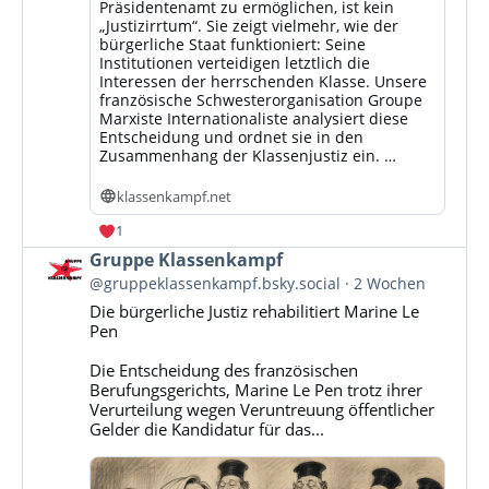
Präsidentenamt zu ermöglichen, ist kein
„Justizirrtum“. Sie zeigt vielmehr, wie der
bürgerliche Staat funktioniert: Seine
Institutionen verteidigen letztlich die
Interessen der herrschenden Klasse. Unsere
französische Schwesterorganisation Groupe
Marxiste Internationaliste analysiert diese
Entscheidung und ordnet sie in den
Zusammenhang der Klassenjustiz ein. …
klassenkampf.net
1
Beitrag
Gruppe Klassenkampf
von
@gruppeklassenkampf.bsky.social
2 Wochen
Gruppe
Die bürgerliche Justiz rehabilitiert Marine Le
Klassenkampf
Pen
auf
Bluesky
Die Entscheidung des französischen
ansehen
Berufungsgerichts, Marine Le Pen trotz ihrer
Verurteilung wegen Veruntreuung öffentlicher
Gelder die Kandidatur für das...