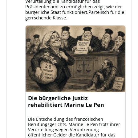
Verurteilung die Kandidatur für das
Bluesky
Präsidentenamt zu ermöglichen zeigt, wie der
ansehen
bürgerliche Staat funktioniert.Parteiisch für die
gerrschende Klasse.
Die bürgerliche Justiz
rehabilitiert Marine Le Pen
Die Entscheidung des französischen
Berufungsgerichts, Marine Le Pen trotz ihrer
Verurteilung wegen Veruntreuung
öffentlicher Gelder die Kandidatur für das