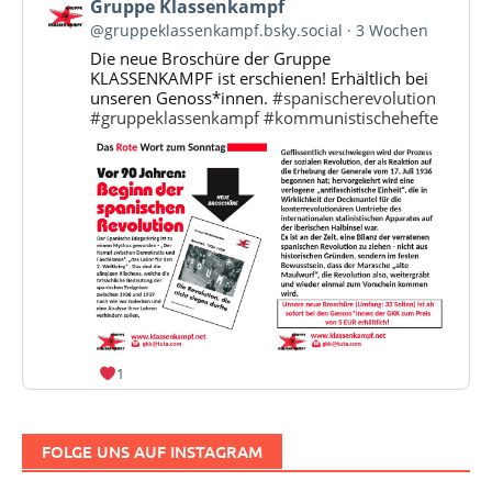
Beitrag
Gruppe Klassenkampf
von
@gruppeklassenkampf.bsky.social
3 Wochen
Gruppe
Die neue Broschüre der Gruppe
Klassenkampf
KLASSENKAMPF ist erschienen! Erhältlich bei
auf
unseren Genoss*innen.
#spanischerevolution
Bluesky
#gruppeklassenkampf
#kommunistischehefte
ansehen
1
FOLGE UNS AUF INSTAGRAM