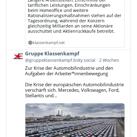
tariflichen Leistungen, Einschränkungen
beim Homeoffice und weitere
Rationalisierungsmaßnahmen stehen auf der
Tagesordnung, während der Konzern
gleichzeitig Milliarden an seine Aktionäre
ausschüttet und Aktienrückkäufe betreibt.
klassenkampf.net
Beitrag
Gruppe Klassenkampf
von
@gruppeklassenkampf.bsky.social
2 Wochen
Gruppe
Zur Krise der Automobilindustrie und den
Klassenkampf
Aufgaben der Arbeiter*innenbewegung
auf
Bluesky
Die Krise der europäischen Automobilindustrie
ansehen
verschärft sich. Mercedes, Volkswagen, Ford,
Stellantis und...