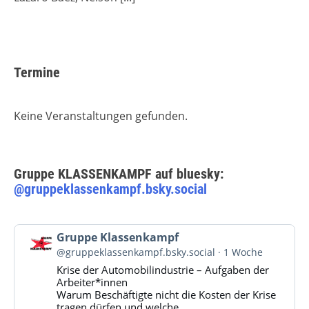
Termine
Keine Veranstaltungen gefunden.
Gruppe KLASSENKAMPF auf bluesky:
@gruppeklassenkampf.bsky.social
Beitrag
Gruppe Klassenkampf
von
@gruppeklassenkampf.bsky.social
1 Woche
Gruppe
Krise der Automobilindustrie – Aufgaben der
Klassenkampf
Arbeiter*innen
auf
Warum Beschäftigte nicht die Kosten der Krise
Bluesky
tragen dürfen und welche