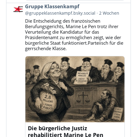
Beitrag
Gruppe Klassenkampf
von
@gruppeklassenkampf.bsky.social
2 Wochen
Gruppe
Die Entscheidung des französischen
Klassenkampf
Berufungsgerichts, Marine Le Pen trotz ihrer
auf
Verurteilung die Kandidatur für das
Bluesky
Präsidentenamt zu ermöglichen zeigt, wie der
ansehen
bürgerliche Staat funktioniert.Parteiisch für die
gerrschende Klasse.
Die bürgerliche Justiz
rehabilitiert Marine Le Pen