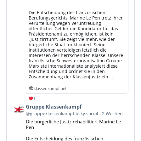
Die Entscheidung des französischen
Berufungsgerichts, Marine Le Pen trotz ihrer
Verurteilung wegen Veruntreuung
öffentlicher Gelder die Kandidatur für das
Präsidentenamt zu ermöglichen, ist kein
„Justizirrtum“. Sie zeigt vielmehr, wie der
bürgerliche Staat funktioniert: Seine
Institutionen verteidigen letztlich die
Interessen der herrschenden Klasse. Unsere
französische Schwesterorganisation Groupe
Marxiste Internationaliste analysiert diese
Entscheidung und ordnet sie in den
Zusammenhang der Klassenjustiz ein. …
klassenkampf.net
1
Beitrag
Gruppe Klassenkampf
von
@gruppeklassenkampf.bsky.social
2 Wochen
Gruppe
Die bürgerliche Justiz rehabilitiert Marine Le
Klassenkampf
Pen
auf
Bluesky
Die Entscheidung des französischen