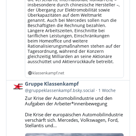
insbesondere durch chinesische Hersteller –,
der Übergang zur Elektromobilität sowie
Überkapazitäten auf dem Weltmarkt
genannt. Auch bei Mercedes sollen nun die
Beschäftigten die Rechnung bezahlen.
Längere Arbeitszeiten, Einschnitte bei
tariflichen Leistungen, Einschränkungen
beim Homeoffice und weitere
Rationalisierungsmaßnahmen stehen auf der
Tagesordnung, während der Konzern
gleichzeitig Milliarden an seine Aktionäre
ausschüttet und Aktienrückkäufe betreibt.
klassenkampf.net
Beitrag
Gruppe Klassenkampf
von
@gruppeklassenkampf.bsky.social
1 Woche
Gruppe
Zur Krise der Automobilindustrie und den
Klassenkampf
Aufgaben der Arbeiter*innenbewegung
auf
Bluesky
Die Krise der europäischen Automobilindustrie
ansehen
verschärft sich. Mercedes, Volkswagen, Ford,
Stellantis und...