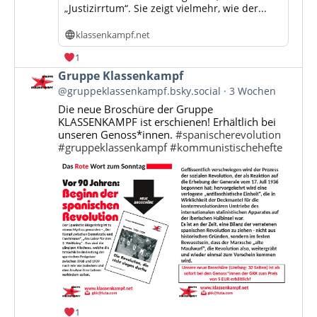
„Justizirrtum“. Sie zeigt vielmehr, wie der...
klassenkampf.net
1
Beitrag
Gruppe Klassenkampf
von
@gruppeklassenkampf.bsky.social
3 Wochen
Gruppe
Die neue Broschüre der Gruppe
Klassenkampf
KLASSENKAMPF ist erschienen! Erhältlich bei
auf
unseren Genoss*innen.
#spanischerevolution
Bluesky
#gruppeklassenkampf
#kommunistischehefte
ansehen
1