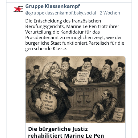
Beitrag
Gruppe Klassenkampf
von
@gruppeklassenkampf.bsky.social
2 Wochen
Gruppe
Die Entscheidung des französischen
Klassenkampf
Berufungsgerichts, Marine Le Pen trotz ihrer
auf
Verurteilung die Kandidatur für das
Bluesky
Präsidentenamt zu ermöglichen zeigt, wie der
ansehen
bürgerliche Staat funktioniert.Parteiisch für die
gerrschende Klasse.
Die bürgerliche Justiz
rehabilitiert Marine Le Pen