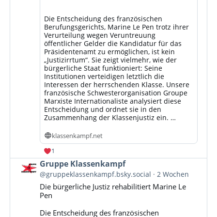
Die Entscheidung des französischen
Berufungsgerichts, Marine Le Pen trotz ihrer
Verurteilung wegen Veruntreuung
öffentlicher Gelder die Kandidatur für das
Präsidentenamt zu ermöglichen, ist kein
„Justizirrtum“. Sie zeigt vielmehr, wie der
bürgerliche Staat funktioniert: Seine
Institutionen verteidigen letztlich die
Interessen der herrschenden Klasse. Unsere
französische Schwesterorganisation Groupe
Marxiste Internationaliste analysiert diese
Entscheidung und ordnet sie in den
Zusammenhang der Klassenjustiz ein. …
klassenkampf.net
1
Beitrag
Gruppe Klassenkampf
von
@gruppeklassenkampf.bsky.social
2 Wochen
Gruppe
Die bürgerliche Justiz rehabilitiert Marine Le
Klassenkampf
Pen
auf
Bluesky
Die Entscheidung des französischen