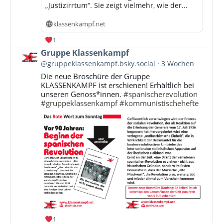
„Justizirrtum“. Sie zeigt vielmehr, wie der...
klassenkampf.net
1
Beitrag
Gruppe Klassenkampf
von
@gruppeklassenkampf.bsky.social
3 Wochen
Gruppe
Die neue Broschüre der Gruppe
Klassenkampf
KLASSENKAMPF ist erschienen! Erhältlich bei
auf
unseren Genoss*innen.
#spanischerevolution
Bluesky
#gruppeklassenkampf
#kommunistischehefte
ansehen
1