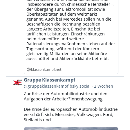
insbesondere durch chinesische Hersteller –,
der Übergang zur Elektromobilität sowie
Überkapazitäten auf dem Weltmarkt
genannt. Auch bei Mercedes sollen nun die
Beschäftigten die Rechnung bezahlen.
Längere Arbeitszeiten, Einschnitte bei
tariflichen Leistungen, Einschränkungen
beim Homeoffice und weitere
Rationalisierungsmaßnahmen stehen auf der
Tagesordnung, während der Konzern
gleichzeitig Milliarden an seine Aktionäre
ausschüttet und Aktienrückkäufe betreibt.
klassenkampf.net
Beitrag
Gruppe Klassenkampf
von
@gruppeklassenkampf.bsky.social
2 Wochen
Gruppe
Zur Krise der Automobilindustrie und den
Klassenkampf
Aufgaben der Arbeiter*innenbewegung
auf
Bluesky
Die Krise der europäischen Automobilindustrie
ansehen
verschärft sich. Mercedes, Volkswagen, Ford,
Stellantis und...