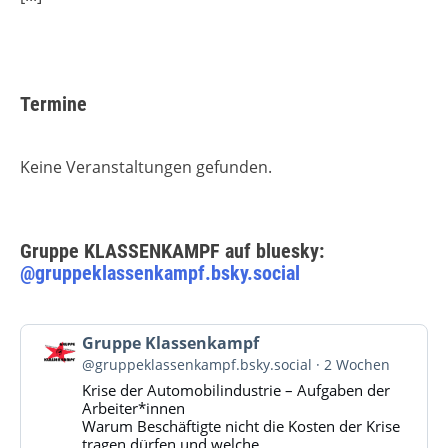
Termine
Keine Veranstaltungen gefunden.
Gruppe KLASSENKAMPF auf bluesky:
@gruppeklassenkampf.bsky.social
Beitrag
Gruppe Klassenkampf
von
@gruppeklassenkampf.bsky.social
2 Wochen
Gruppe
Krise der Automobilindustrie – Aufgaben der
Klassenkampf
Arbeiter*innen
auf
Warum Beschäftigte nicht die Kosten der Krise
Bluesky
tragen dürfen und welche