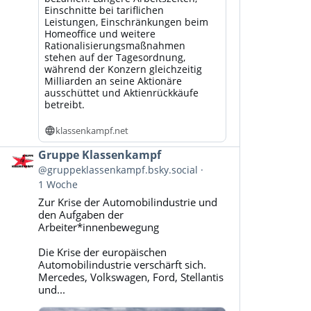
Einschnitte bei tariflichen
Leistungen, Einschränkungen beim
Homeoffice und weitere
Rationalisierungsmaßnahmen
stehen auf der Tagesordnung,
während der Konzern gleichzeitig
Milliarden an seine Aktionäre
ausschüttet und Aktienrückkäufe
betreibt.
klassenkampf.net
Beitrag
Gruppe Klassenkampf
von
@gruppeklassenkampf.bsky.social
Gruppe
1 Woche
Klassenkampf
Zur Krise der Automobilindustrie und
auf
den Aufgaben der
Bluesky
Arbeiter*innenbewegung
ansehen
Die Krise der europäischen
Automobilindustrie verschärft sich.
Mercedes, Volkswagen, Ford, Stellantis
und...