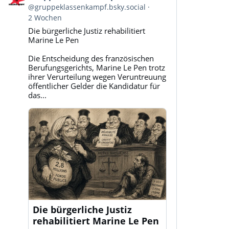
von
@gruppeklassenkampf.bsky.social
Gruppe
2 Wochen
Klassenkampf
Die bürgerliche Justiz rehabilitiert
auf
Marine Le Pen
Bluesky
ansehen
Die Entscheidung des französischen
Berufungsgerichts, Marine Le Pen trotz
ihrer Verurteilung wegen Veruntreuung
öffentlicher Gelder die Kandidatur für
das...
Die bürgerliche Justiz
rehabilitiert Marine Le Pen