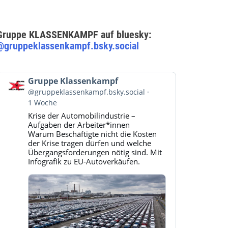
Gruppe KLASSENKAMPF auf bluesky:
@gruppeklassenkampf.bsky.social
Beitrag
Gruppe Klassenkampf
von
@gruppeklassenkampf.bsky.social
Gruppe
1 Woche
Klassenkampf
Krise der Automobilindustrie –
auf
Aufgaben der Arbeiter*innen
Bluesky
Warum Beschäftigte nicht die Kosten
ansehen
der Krise tragen dürfen und welche
Übergangsforderungen nötig sind. Mit
Infografik zu EU-Autoverkäufen.