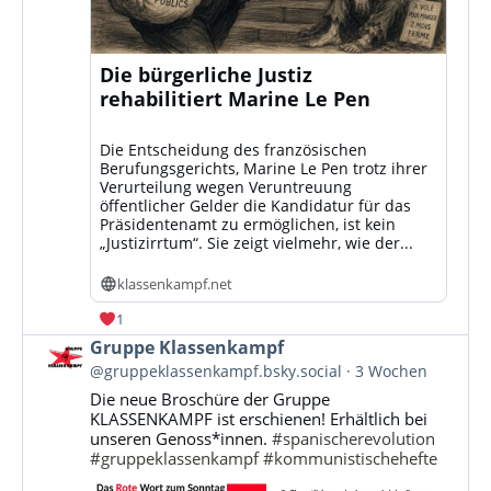
Die bürgerliche Justiz
rehabilitiert Marine Le Pen
Die Entscheidung des französischen
Berufungsgerichts, Marine Le Pen trotz ihrer
Verurteilung wegen Veruntreuung
öffentlicher Gelder die Kandidatur für das
Präsidentenamt zu ermöglichen, ist kein
„Justizirrtum“. Sie zeigt vielmehr, wie der...
klassenkampf.net
1
Beitrag
Gruppe Klassenkampf
von
@gruppeklassenkampf.bsky.social
3 Wochen
Gruppe
Die neue Broschüre der Gruppe
Klassenkampf
KLASSENKAMPF ist erschienen! Erhältlich bei
auf
unseren Genoss*innen.
#spanischerevolution
Bluesky
#gruppeklassenkampf
#kommunistischehefte
ansehen