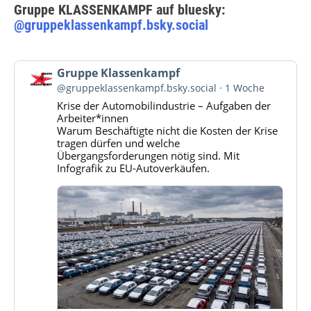
Gruppe KLASSENKAMPF auf bluesky:
@gruppeklassenkampf.bsky.social
Beitrag
Gruppe Klassenkampf
von
@gruppeklassenkampf.bsky.social
1 Woche
Gruppe
Krise der Automobilindustrie – Aufgaben der
Klassenkampf
Arbeiter*innen
auf
Warum Beschäftigte nicht die Kosten der Krise
Bluesky
tragen dürfen und welche
ansehen
Übergangsforderungen nötig sind. Mit
Infografik zu EU-Autoverkäufen.