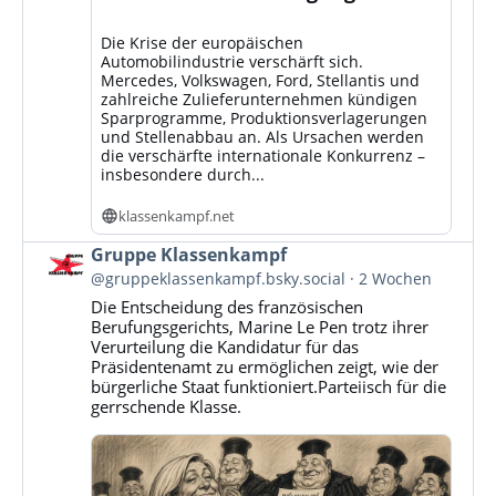
Die Krise der europäischen
Automobilindustrie verschärft sich.
Mercedes, Volkswagen, Ford, Stellantis und
zahlreiche Zulieferunternehmen kündigen
Sparprogramme, Produktionsverlagerungen
und Stellenabbau an. Als Ursachen werden
die verschärfte internationale Konkurrenz –
insbesondere durch...
klassenkampf.net
Beitrag
Gruppe Klassenkampf
von
@gruppeklassenkampf.bsky.social
2 Wochen
Gruppe
Die Entscheidung des französischen
Klassenkampf
Berufungsgerichts, Marine Le Pen trotz ihrer
auf
Verurteilung die Kandidatur für das
Bluesky
Präsidentenamt zu ermöglichen zeigt, wie der
ansehen
bürgerliche Staat funktioniert.Parteiisch für die
gerrschende Klasse.