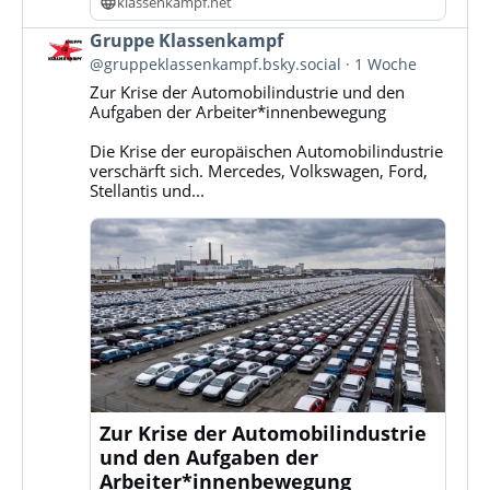
klassenkampf.net
Beitrag
Gruppe Klassenkampf
von
@gruppeklassenkampf.bsky.social
1 Woche
Gruppe
Zur Krise der Automobilindustrie und den
Klassenkampf
Aufgaben der Arbeiter*innenbewegung
auf
Bluesky
Die Krise der europäischen Automobilindustrie
ansehen
verschärft sich. Mercedes, Volkswagen, Ford,
Stellantis und...
Zur Krise der Automobilindustrie
und den Aufgaben der
Arbeiter*innenbewegung