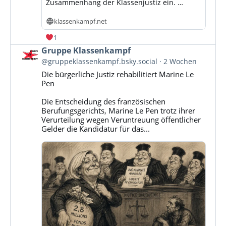
Zusammenhang der Klassenjustiz ein. …
klassenkampf.net
1
Beitrag
Gruppe Klassenkampf
von
@gruppeklassenkampf.bsky.social
2 Wochen
Gruppe
Die bürgerliche Justiz rehabilitiert Marine Le
Klassenkampf
Pen
auf
Bluesky
Die Entscheidung des französischen
ansehen
Berufungsgerichts, Marine Le Pen trotz ihrer
Verurteilung wegen Veruntreuung öffentlicher
Gelder die Kandidatur für das...