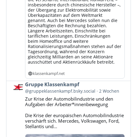
insbesondere durch chinesische Hersteller –,
der Übergang zur Elektromobilität sowie
Überkapazitäten auf dem Weltmarkt
genannt. Auch bei Mercedes sollen nun die
Beschäftigten die Rechnung bezahlen.
Längere Arbeitszeiten, Einschnitte bei
tariflichen Leistungen, Einschränkungen
beim Homeoffice und weitere
Rationalisierungsmaßnahmen stehen auf der
Tagesordnung, während der Konzern
gleichzeitig Milliarden an seine Aktionäre
ausschüttet und Aktienrückkäufe betreibt.
klassenkampf.net
Beitrag
Gruppe Klassenkampf
von
@gruppeklassenkampf.bsky.social
2 Wochen
Gruppe
Zur Krise der Automobilindustrie und den
Klassenkampf
Aufgaben der Arbeiter*innenbewegung
auf
Bluesky
Die Krise der europäischen Automobilindustrie
ansehen
verschärft sich. Mercedes, Volkswagen, Ford,
Stellantis und...