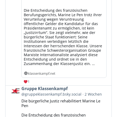
Die Entscheidung des französischen
Berufungsgerichts, Marine Le Pen trotz ihrer
Verurteilung wegen Veruntreuung
öffentlicher Gelder die Kandidatur für das
Präsidentenamt zu ermöglichen, ist kein
„Justizirrtum“. Sie zeigt vielmehr, wie der
bürgerliche Staat funktioniert: Seine
Institutionen verteidigen letztlich die
Interessen der herrschenden Klasse. Unsere
französische Schwesterorganisation Groupe
Marxiste Internationaliste analysiert diese
Entscheidung und ordnet sie in den
Zusammenhang der Klassenjustiz ein. …
klassenkampf.net
1
Beitrag
Gruppe Klassenkampf
von
@gruppeklassenkampf.bsky.social
2 Wochen
Gruppe
Die bürgerliche Justiz rehabilitiert Marine Le
Klassenkampf
Pen
auf
Bluesky
Die Entscheidung des französischen