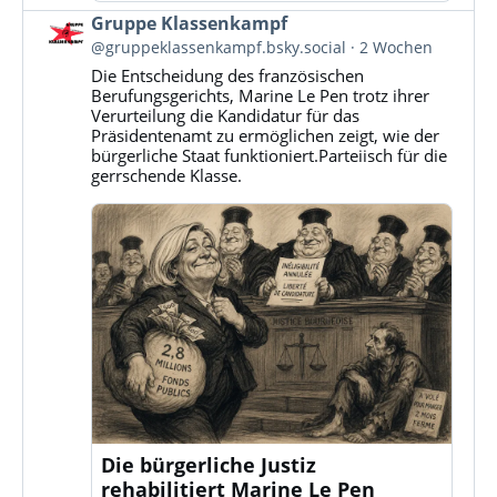
Beitrag
Gruppe Klassenkampf
von
@gruppeklassenkampf.bsky.social
2 Wochen
Gruppe
Die Entscheidung des französischen
Klassenkampf
Berufungsgerichts, Marine Le Pen trotz ihrer
auf
Verurteilung die Kandidatur für das
Bluesky
Präsidentenamt zu ermöglichen zeigt, wie der
ansehen
bürgerliche Staat funktioniert.Parteiisch für die
gerrschende Klasse.
Die bürgerliche Justiz
rehabilitiert Marine Le Pen