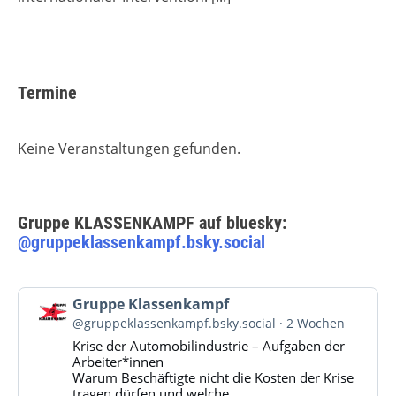
Termine
Keine Veranstaltungen gefunden.
Gruppe KLASSENKAMPF auf bluesky:
@gruppeklassenkampf.bsky.social
Beitrag
Gruppe Klassenkampf
von
@gruppeklassenkampf.bsky.social
2 Wochen
Gruppe
Krise der Automobilindustrie – Aufgaben der
Klassenkampf
Arbeiter*innen
auf
Warum Beschäftigte nicht die Kosten der Krise
Bluesky
tragen dürfen und welche