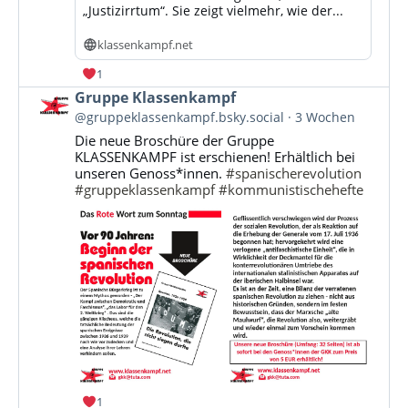
„Justizirrtum“. Sie zeigt vielmehr, wie der...
klassenkampf.net
1
Beitrag
Gruppe Klassenkampf
von
@gruppeklassenkampf.bsky.social
3 Wochen
Gruppe
Die neue Broschüre der Gruppe
Klassenkampf
KLASSENKAMPF ist erschienen! Erhältlich bei
auf
unseren Genoss*innen.
#spanischerevolution
Bluesky
#gruppeklassenkampf
#kommunistischehefte
ansehen
1