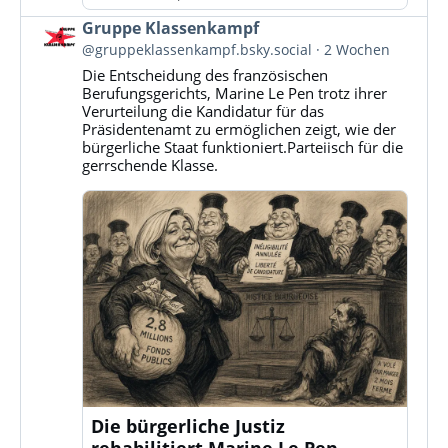
Beitrag
Gruppe Klassenkampf
von
@gruppeklassenkampf.bsky.social
2 Wochen
Gruppe
Die Entscheidung des französischen
Klassenkampf
Berufungsgerichts, Marine Le Pen trotz ihrer
auf
Verurteilung die Kandidatur für das
Bluesky
Präsidentenamt zu ermöglichen zeigt, wie der
ansehen
bürgerliche Staat funktioniert.Parteiisch für die
gerrschende Klasse.
Die bürgerliche Justiz
rehabilitiert Marine Le Pen