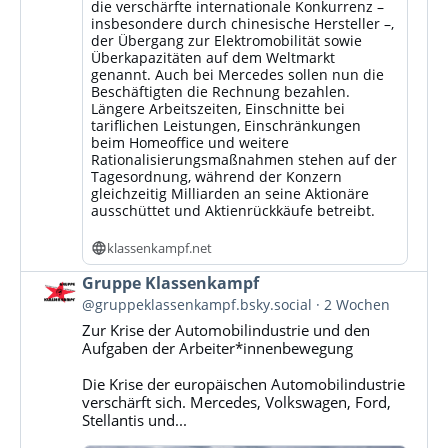
die verschärfte internationale Konkurrenz –
insbesondere durch chinesische Hersteller –,
der Übergang zur Elektromobilität sowie
Überkapazitäten auf dem Weltmarkt
genannt. Auch bei Mercedes sollen nun die
Beschäftigten die Rechnung bezahlen.
Längere Arbeitszeiten, Einschnitte bei
tariflichen Leistungen, Einschränkungen
beim Homeoffice und weitere
Rationalisierungsmaßnahmen stehen auf der
Tagesordnung, während der Konzern
gleichzeitig Milliarden an seine Aktionäre
ausschüttet und Aktienrückkäufe betreibt.
klassenkampf.net
Beitrag
Gruppe Klassenkampf
von
@gruppeklassenkampf.bsky.social
2 Wochen
Gruppe
Zur Krise der Automobilindustrie und den
Klassenkampf
Aufgaben der Arbeiter*innenbewegung
auf
Bluesky
Die Krise der europäischen Automobilindustrie
ansehen
verschärft sich. Mercedes, Volkswagen, Ford,
Stellantis und...