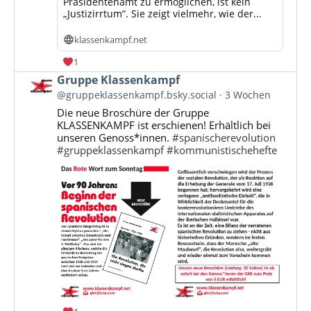
Präsidentenamt zu ermöglichen, ist kein
„Justizirrtum“. Sie zeigt vielmehr, wie der...
klassenkampf.net
1
Beitrag
Gruppe Klassenkampf
von
@gruppeklassenkampf.bsky.social
3 Wochen
Gruppe
Die neue Broschüre der Gruppe
Klassenkampf
KLASSENKAMPF ist erschienen! Erhältlich bei
auf
unseren Genoss*innen.
#spanischerevolution
Bluesky
#gruppeklassenkampf
#kommunistischehefte
ansehen