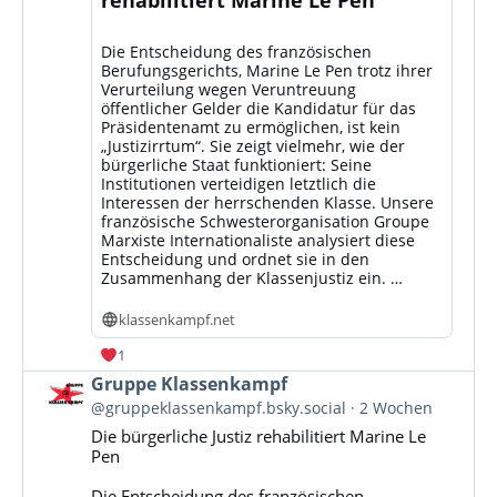
Die Entscheidung des französischen
Berufungsgerichts, Marine Le Pen trotz ihrer
Verurteilung wegen Veruntreuung
öffentlicher Gelder die Kandidatur für das
Präsidentenamt zu ermöglichen, ist kein
„Justizirrtum“. Sie zeigt vielmehr, wie der
bürgerliche Staat funktioniert: Seine
Institutionen verteidigen letztlich die
Interessen der herrschenden Klasse. Unsere
französische Schwesterorganisation Groupe
Marxiste Internationaliste analysiert diese
Entscheidung und ordnet sie in den
Zusammenhang der Klassenjustiz ein. …
klassenkampf.net
1
Beitrag
Gruppe Klassenkampf
von
@gruppeklassenkampf.bsky.social
2 Wochen
Gruppe
Die bürgerliche Justiz rehabilitiert Marine Le
Klassenkampf
Pen
auf
Bluesky
Die Entscheidung des französischen