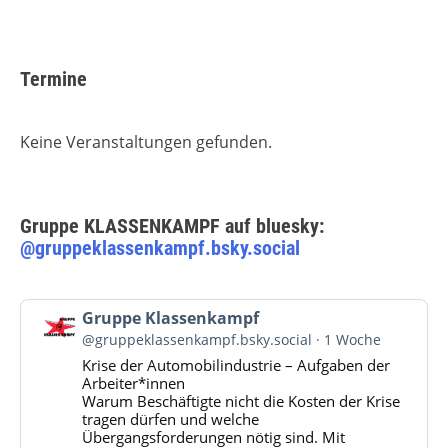
Termine
Keine Veranstaltungen gefunden.
Gruppe KLASSENKAMPF auf bluesky:
@gruppeklassenkampf.bsky.social
Beitrag
Gruppe Klassenkampf
von
@gruppeklassenkampf.bsky.social
1 Woche
Gruppe
Krise der Automobilindustrie – Aufgaben der
Klassenkampf
Arbeiter*innen
auf
Warum Beschäftigte nicht die Kosten der Krise
Bluesky
tragen dürfen und welche
ansehen
Übergangsforderungen nötig sind. Mit