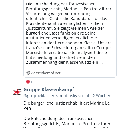
Die Entscheidung des französischen
Berufungsgerichts, Marine Le Pen trotz ihrer
Verurteilung wegen Veruntreuung
öffentlicher Gelder die Kandidatur für das
Präsidentenamt zu ermöglichen, ist kein
„Justizirrtum“. Sie zeigt vielmehr, wie der
bürgerliche Staat funktioniert: Seine
Institutionen verteidigen letztlich die
Interessen der herrschenden Klasse. Unsere
französische Schwesterorganisation Groupe
Marxiste Internationaliste analysiert diese
Entscheidung und ordnet sie in den
Zusammenhang der Klassenjustiz ein. …
klassenkampf.net
1
Beitrag
Gruppe Klassenkampf
von
@gruppeklassenkampf.bsky.social
2 Wochen
Gruppe
Die bürgerliche Justiz rehabilitiert Marine Le
Klassenkampf
Pen
auf
Bluesky
Die Entscheidung des französischen
ansehen
Berufungsgerichts, Marine Le Pen trotz ihrer