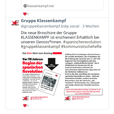
klassenkampf.net
1
Beitrag
Gruppe Klassenkampf
von
@gruppeklassenkampf.bsky.social
3 Wochen
Gruppe
Die neue Broschüre der Gruppe
Klassenkampf
KLASSENKAMPF ist erschienen! Erhältlich bei
auf
unseren Genoss*innen.
#spanischerevolution
Bluesky
#gruppeklassenkampf
#kommunistischehefte
ansehen
1