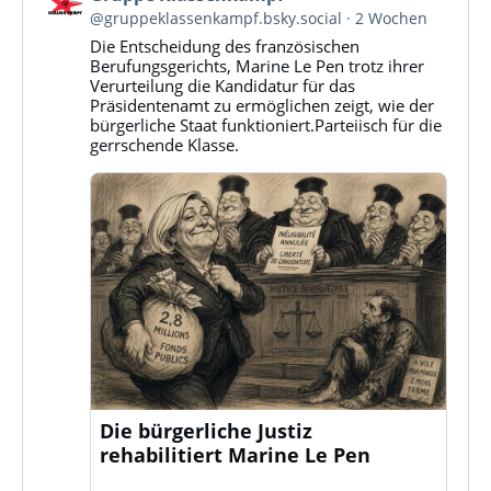
von
@gruppeklassenkampf.bsky.social
2 Wochen
Gruppe
Die Entscheidung des französischen
Klassenkampf
Berufungsgerichts, Marine Le Pen trotz ihrer
auf
Verurteilung die Kandidatur für das
Bluesky
Präsidentenamt zu ermöglichen zeigt, wie der
ansehen
bürgerliche Staat funktioniert.Parteiisch für die
gerrschende Klasse.
Die bürgerliche Justiz
rehabilitiert Marine Le Pen