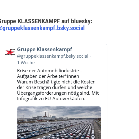
Gruppe KLASSENKAMPF auf bluesky:
@gruppeklassenkampf.bsky.social
Beitrag
Gruppe Klassenkampf
von
@gruppeklassenkampf.bsky.social
Gruppe
1 Woche
Klassenkampf
Krise der Automobilindustrie –
auf
Aufgaben der Arbeiter*innen
Bluesky
Warum Beschäftigte nicht die Kosten
ansehen
der Krise tragen dürfen und welche
Übergangsforderungen nötig sind. Mit
Infografik zu EU-Autoverkäufen.