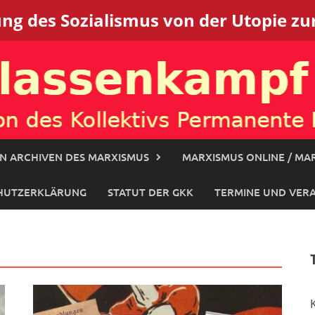
g des Sozialismus von der Utopie zur
N ARCHIVEN DES MARXISMUS
MARXISMUS ONLINE / MAR
HUTZERKLÄRUNG
STATUT DER GKK
TERMINE UND VER