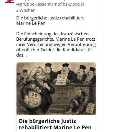
von
@gruppeklassenkampf.bsky.social
Gruppe
2 Wochen
Klassenkampf
Die bürgerliche Justiz rehabilitiert
auf
Marine Le Pen
Bluesky
ansehen
Die Entscheidung des französischen
Berufungsgerichts, Marine Le Pen trotz
ihrer Verurteilung wegen Veruntreuung
öffentlicher Gelder die Kandidatur für
das...
Die bürgerliche Justiz
rehabilitiert Marine Le Pen