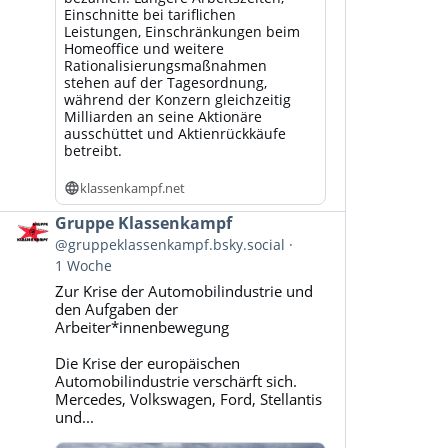
Einschnitte bei tariflichen
Leistungen, Einschränkungen beim
Homeoffice und weitere
Rationalisierungsmaßnahmen
stehen auf der Tagesordnung,
während der Konzern gleichzeitig
Milliarden an seine Aktionäre
ausschüttet und Aktienrückkäufe
betreibt.
klassenkampf.net
Beitrag
Gruppe Klassenkampf
von
@gruppeklassenkampf.bsky.social
Gruppe
1 Woche
Klassenkampf
Zur Krise der Automobilindustrie und
auf
den Aufgaben der
Bluesky
Arbeiter*innenbewegung
ansehen
Die Krise der europäischen
Automobilindustrie verschärft sich.
Mercedes, Volkswagen, Ford, Stellantis
und...