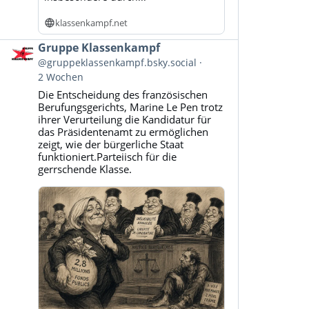
klassenkampf.net
Beitrag
Gruppe Klassenkampf
von
@gruppeklassenkampf.bsky.social
Gruppe
2 Wochen
Klassenkampf
Die Entscheidung des französischen
auf
Berufungsgerichts, Marine Le Pen trotz
Bluesky
ihrer Verurteilung die Kandidatur für
ansehen
das Präsidentenamt zu ermöglichen
zeigt, wie der bürgerliche Staat
funktioniert.Parteiisch für die
gerrschende Klasse.