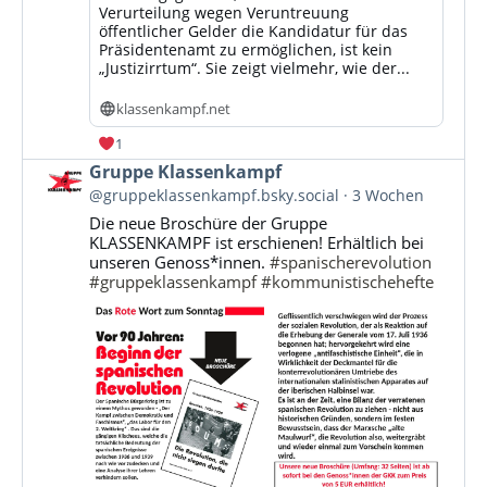
Verurteilung wegen Veruntreuung
öffentlicher Gelder die Kandidatur für das
Präsidentenamt zu ermöglichen, ist kein
„Justizirrtum“. Sie zeigt vielmehr, wie der...
klassenkampf.net
1
Beitrag
Gruppe Klassenkampf
von
@gruppeklassenkampf.bsky.social
3 Wochen
Gruppe
Die neue Broschüre der Gruppe
Klassenkampf
KLASSENKAMPF ist erschienen! Erhältlich bei
auf
unseren Genoss*innen.
#spanischerevolution
Bluesky
#gruppeklassenkampf
#kommunistischehefte
ansehen