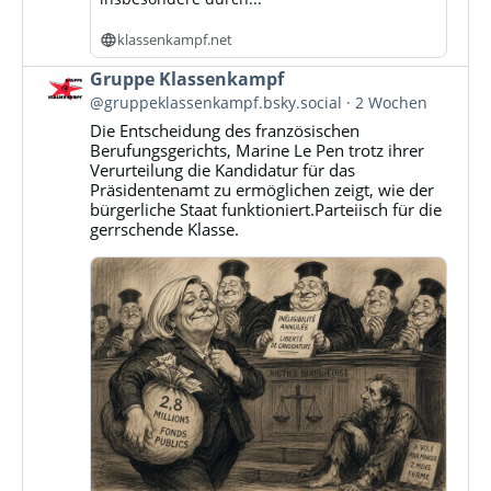
klassenkampf.net
Beitrag
Gruppe Klassenkampf
von
@gruppeklassenkampf.bsky.social
2 Wochen
Gruppe
Die Entscheidung des französischen
Klassenkampf
Berufungsgerichts, Marine Le Pen trotz ihrer
auf
Verurteilung die Kandidatur für das
Bluesky
Präsidentenamt zu ermöglichen zeigt, wie der
ansehen
bürgerliche Staat funktioniert.Parteiisch für die
gerrschende Klasse.