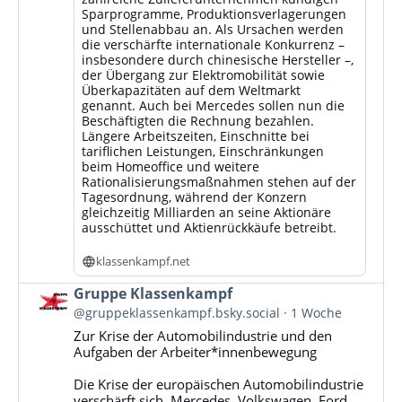
Sparprogramme, Produktionsverlagerungen
und Stellenabbau an. Als Ursachen werden
die verschärfte internationale Konkurrenz –
insbesondere durch chinesische Hersteller –,
der Übergang zur Elektromobilität sowie
Überkapazitäten auf dem Weltmarkt
genannt. Auch bei Mercedes sollen nun die
Beschäftigten die Rechnung bezahlen.
Längere Arbeitszeiten, Einschnitte bei
tariflichen Leistungen, Einschränkungen
beim Homeoffice und weitere
Rationalisierungsmaßnahmen stehen auf der
Tagesordnung, während der Konzern
gleichzeitig Milliarden an seine Aktionäre
ausschüttet und Aktienrückkäufe betreibt.
klassenkampf.net
Beitrag
Gruppe Klassenkampf
von
@gruppeklassenkampf.bsky.social
1 Woche
Gruppe
Zur Krise der Automobilindustrie und den
Klassenkampf
Aufgaben der Arbeiter*innenbewegung
auf
Bluesky
Die Krise der europäischen Automobilindustrie
ansehen
verschärft sich. Mercedes, Volkswagen, Ford,