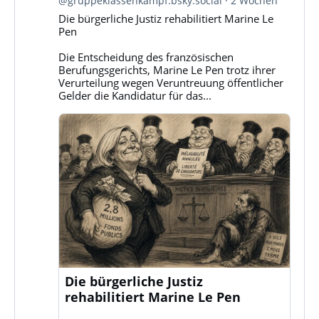
@gruppeklassenkampf.bsky.social
2 Wochen
Gruppe
Die bürgerliche Justiz rehabilitiert Marine Le
Klassenkampf
Pen
auf
Bluesky
Die Entscheidung des französischen
ansehen
Berufungsgerichts, Marine Le Pen trotz ihrer
Verurteilung wegen Veruntreuung öffentlicher
Gelder die Kandidatur für das...
Die bürgerliche Justiz
rehabilitiert Marine Le Pen