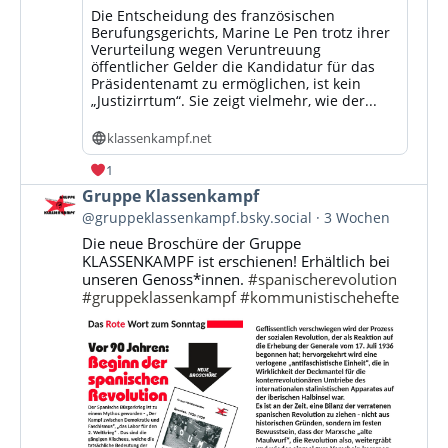
Die Entscheidung des französischen
Berufungsgerichts, Marine Le Pen trotz ihrer
Verurteilung wegen Veruntreuung
öffentlicher Gelder die Kandidatur für das
Präsidentenamt zu ermöglichen, ist kein
„Justizirrtum“. Sie zeigt vielmehr, wie der...
klassenkampf.net
1
Beitrag
Gruppe Klassenkampf
von
@gruppeklassenkampf.bsky.social
3 Wochen
Gruppe
Die neue Broschüre der Gruppe
Klassenkampf
KLASSENKAMPF ist erschienen! Erhältlich bei
auf
unseren Genoss*innen.
#spanischerevolution
Bluesky
#gruppeklassenkampf
#kommunistischehefte
ansehen