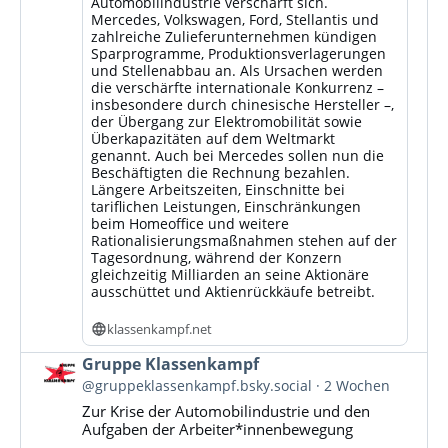
Automobilindustrie verschärft sich.
Mercedes, Volkswagen, Ford, Stellantis und
zahlreiche Zulieferunternehmen kündigen
Sparprogramme, Produktionsverlagerungen
und Stellenabbau an. Als Ursachen werden
die verschärfte internationale Konkurrenz –
insbesondere durch chinesische Hersteller –,
der Übergang zur Elektromobilität sowie
Überkapazitäten auf dem Weltmarkt
genannt. Auch bei Mercedes sollen nun die
Beschäftigten die Rechnung bezahlen.
Längere Arbeitszeiten, Einschnitte bei
tariflichen Leistungen, Einschränkungen
beim Homeoffice und weitere
Rationalisierungsmaßnahmen stehen auf der
Tagesordnung, während der Konzern
gleichzeitig Milliarden an seine Aktionäre
ausschüttet und Aktienrückkäufe betreibt.
klassenkampf.net
Beitrag
Gruppe Klassenkampf
von
@gruppeklassenkampf.bsky.social
2 Wochen
Gruppe
Zur Krise der Automobilindustrie und den
Klassenkampf
Aufgaben der Arbeiter*innenbewegung
auf