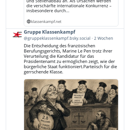
und Stellenabbau an. Als Ursachen werden
die verschärfte internationale Konkurrenz –
insbesondere durch...
klassenkampf.net
Beitrag
Gruppe Klassenkampf
von
@gruppeklassenkampf.bsky.social
2 Wochen
Gruppe
Die Entscheidung des französischen
Klassenkampf
Berufungsgerichts, Marine Le Pen trotz ihrer
auf
Verurteilung die Kandidatur für das
Bluesky
Präsidentenamt zu ermöglichen zeigt, wie der
ansehen
bürgerliche Staat funktioniert.Parteiisch für die
gerrschende Klasse.