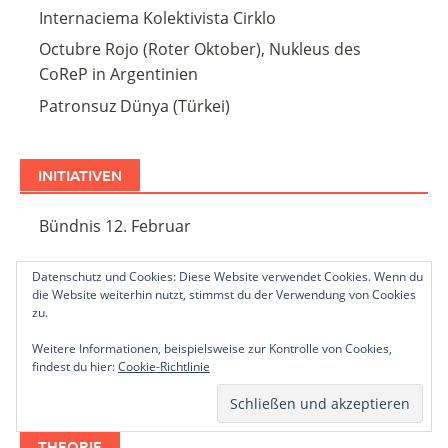
Internaciema Kolektivista Cirklo
Octubre Rojo (Roter Oktober), Nukleus des
CoReP in Argentinien
Patronsuz Dünya (Türkei)
INITIATIVEN
Bündnis 12. Februar
Datenschutz und Cookies: Diese Website verwendet Cookies. Wenn du
JUGENDORGANISATIONEN
die Website weiterhin nutzt, stimmst du der Verwendung von Cookies
zu.
Avenir Socialiste!
Weitere Informationen, beispielsweise zur Kontrolle von Cookies,
findest du hier:
Cookie-Richtlinie
Enternasyonal Marxist Genclik
THEORIE