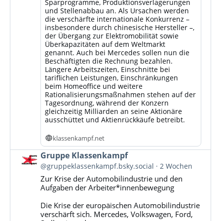
Sparprogramme, Produktionsverlagerungen
und Stellenabbau an. Als Ursachen werden
die verschärfte internationale Konkurrenz –
insbesondere durch chinesische Hersteller –,
der Übergang zur Elektromobilität sowie
Überkapazitäten auf dem Weltmarkt
genannt. Auch bei Mercedes sollen nun die
Beschäftigten die Rechnung bezahlen.
Längere Arbeitszeiten, Einschnitte bei
tariflichen Leistungen, Einschränkungen
beim Homeoffice und weitere
Rationalisierungsmaßnahmen stehen auf der
Tagesordnung, während der Konzern
gleichzeitig Milliarden an seine Aktionäre
ausschüttet und Aktienrückkäufe betreibt.
klassenkampf.net
Beitrag
Gruppe Klassenkampf
von
@gruppeklassenkampf.bsky.social
2 Wochen
Gruppe
Zur Krise der Automobilindustrie und den
Klassenkampf
Aufgaben der Arbeiter*innenbewegung
auf
Bluesky
Die Krise der europäischen Automobilindustrie
ansehen
verschärft sich. Mercedes, Volkswagen, Ford,