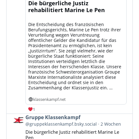
Die bürgerliche Justiz
rehabilitiert Marine Le Pen
Die Entscheidung des französischen
Berufungsgerichts, Marine Le Pen trotz ihrer
Verurteilung wegen Veruntreuung
öffentlicher Gelder die Kandidatur für das
Präsidentenamt zu ermöglichen, ist kein
„Justizirrtum“. Sie zeigt vielmehr, wie der
bürgerliche Staat funktioniert: Seine
Institutionen verteidigen letztlich die
Interessen der herrschenden Klasse. Unsere
französische Schwesterorganisation Groupe
Marxiste Internationaliste analysiert diese
Entscheidung und ordnet sie in den
Zusammenhang der Klassenjustiz ein. …
klassenkampf.net
1
Beitrag
Gruppe Klassenkampf
von
@gruppeklassenkampf.bsky.social
2 Wochen
Gruppe
Die bürgerliche Justiz rehabilitiert Marine Le
Klassenkampf
Pen