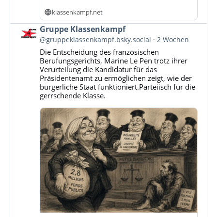
klassenkampf.net
Beitrag
Gruppe Klassenkampf
von
@gruppeklassenkampf.bsky.social
2 Wochen
Gruppe
Die Entscheidung des französischen
Klassenkampf
Berufungsgerichts, Marine Le Pen trotz ihrer
auf
Verurteilung die Kandidatur für das
Bluesky
Präsidentenamt zu ermöglichen zeigt, wie der
ansehen
bürgerliche Staat funktioniert.Parteiisch für die
gerrschende Klasse.