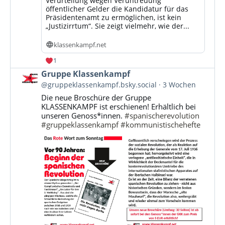
Verurteilung wegen Veruntreuung
öffentlicher Gelder die Kandidatur für das
Präsidentenamt zu ermöglichen, ist kein
„Justizirrtum“. Sie zeigt vielmehr, wie der...
klassenkampf.net
1
Beitrag
Gruppe Klassenkampf
von
@gruppeklassenkampf.bsky.social
3 Wochen
Gruppe
Die neue Broschüre der Gruppe
Klassenkampf
KLASSENKAMPF ist erschienen! Erhältlich bei
auf
unseren Genoss*innen.
#spanischerevolution
Bluesky
#gruppeklassenkampf
#kommunistischehefte
ansehen