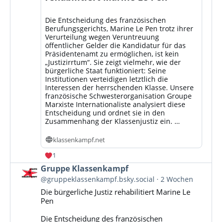
Die Entscheidung des französischen
Berufungsgerichts, Marine Le Pen trotz ihrer
Verurteilung wegen Veruntreuung
öffentlicher Gelder die Kandidatur für das
Präsidentenamt zu ermöglichen, ist kein
„Justizirrtum“. Sie zeigt vielmehr, wie der
bürgerliche Staat funktioniert: Seine
Institutionen verteidigen letztlich die
Interessen der herrschenden Klasse. Unsere
französische Schwesterorganisation Groupe
Marxiste Internationaliste analysiert diese
Entscheidung und ordnet sie in den
Zusammenhang der Klassenjustiz ein. …
klassenkampf.net
1
Beitrag
Gruppe Klassenkampf
von
@gruppeklassenkampf.bsky.social
2 Wochen
Gruppe
Die bürgerliche Justiz rehabilitiert Marine Le
Klassenkampf
Pen
auf
Bluesky
Die Entscheidung des französischen