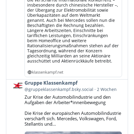
insbesondere durch chinesische Hersteller –,
der Übergang zur Elektromobilität sowie
Überkapazitäten auf dem Weltmarkt
genannt. Auch bei Mercedes sollen nun die
Beschäftigten die Rechnung bezahlen.
Längere Arbeitszeiten, Einschnitte bei
tariflichen Leistungen, Einschränkungen
beim Homeoffice und weitere
Rationalisierungsmaßnahmen stehen auf der
Tagesordnung, während der Konzern
gleichzeitig Milliarden an seine Aktionäre
ausschüttet und Aktienrückkäufe betreibt.
klassenkampf.net
Beitrag
Gruppe Klassenkampf
von
@gruppeklassenkampf.bsky.social
2 Wochen
Gruppe
Zur Krise der Automobilindustrie und den
Klassenkampf
Aufgaben der Arbeiter*innenbewegung
auf
Bluesky
Die Krise der europäischen Automobilindustrie
ansehen
verschärft sich. Mercedes, Volkswagen, Ford,
Stellantis und...