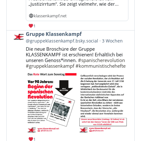
„Justizirrtum“. Sie zeigt vielmehr, wie der...
klassenkampf.net
1
Beitrag
Gruppe Klassenkampf
von
@gruppeklassenkampf.bsky.social
3 Wochen
Gruppe
Die neue Broschüre der Gruppe
Klassenkampf
KLASSENKAMPF ist erschienen! Erhältlich bei
auf
unseren Genoss*innen.
#spanischerevolution
Bluesky
#gruppeklassenkampf
#kommunistischehefte
ansehen
1