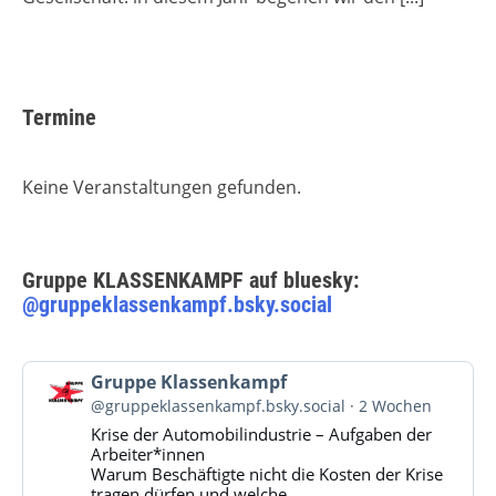
Termine
Keine Veranstaltungen gefunden.
Gruppe KLASSENKAMPF auf bluesky:
@gruppeklassenkampf.bsky.social
Beitrag
Gruppe Klassenkampf
von
@gruppeklassenkampf.bsky.social
2 Wochen
Gruppe
Krise der Automobilindustrie – Aufgaben der
Klassenkampf
Arbeiter*innen
auf
Warum Beschäftigte nicht die Kosten der Krise
Bluesky
tragen dürfen und welche