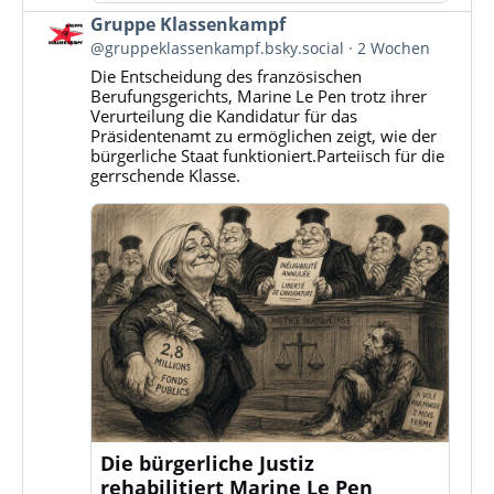
Beitrag
Gruppe Klassenkampf
von
@gruppeklassenkampf.bsky.social
2 Wochen
Gruppe
Die Entscheidung des französischen
Klassenkampf
Berufungsgerichts, Marine Le Pen trotz ihrer
auf
Verurteilung die Kandidatur für das
Bluesky
Präsidentenamt zu ermöglichen zeigt, wie der
ansehen
bürgerliche Staat funktioniert.Parteiisch für die
gerrschende Klasse.
Die bürgerliche Justiz
rehabilitiert Marine Le Pen