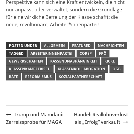
Perspektive kann sich eine Kraft entwickeln, die nicht
nur anpasst oder verwaltet, sondern die Grundlage
für eine wirkliche Befreiung der Klasse schafft: die
neue, revoltionäre, Arbeiter*innenpartei!
POSTED UNDER
ALLGEMEIN
FEATURED
NACHRICHTEN
TAGGED
ARBEITERINNENPARTEI
COREP
FPÖ
GEWERKSCHAFTEN
KASSENUNABHÄNGIGKEIT
KICKL
KLASSENKÄMPFERISCH
KLASSENKOLLABORATION
ÖGB
RÄTE
REFORMISMUS
SOZIALPARTNERSCHAFT
Post
Trump und Mamdani:
Handel: Reallohnverlust
navigation
Zerreissprobe für MAGA
als „Erfolg“ verkauft