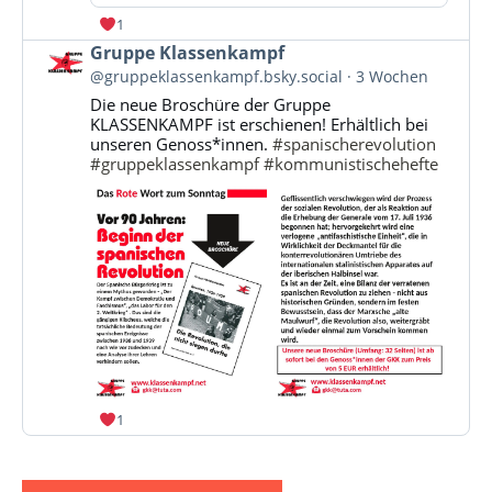
1
Beitrag
Gruppe Klassenkampf
von
@gruppeklassenkampf.bsky.social
3 Wochen
Gruppe
Die neue Broschüre der Gruppe
Klassenkampf
KLASSENKAMPF ist erschienen! Erhältlich bei
auf
unseren Genoss*innen.
#spanischerevolution
Bluesky
#gruppeklassenkampf
#kommunistischehefte
ansehen
1