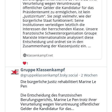
Verurteilung wegen Veruntreuung
öffentlicher Gelder die Kandidatur für das
Präsidentenamt zu ermöglichen, ist kein
„Justizirrtum“. Sie zeigt vielmehr, wie der
bürgerliche Staat funktioniert: Seine
Institutionen verteidigen letztlich die
Interessen der herrschenden Klasse. Unsere
französische Schwesterorganisation Groupe
Marxiste Internationaliste analysiert diese
Entscheidung und ordnet sie in den
Zusammenhang der Klassenjustiz ein. …
klassenkampf.net
1
Beitrag
Gruppe Klassenkampf
von
@gruppeklassenkampf.bsky.social
2 Wochen
Gruppe
Die bürgerliche Justiz rehabilitiert Marine Le
Klassenkampf
Pen
auf
Bluesky
Die Entscheidung des französischen
ansehen
Berufungsgerichts, Marine Le Pen trotz ihrer
Verurteilung wegen Veruntreuung öffentlicher
Gelder die Kandidatur für das...