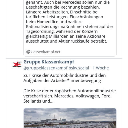
genannt. Auch bei Mercedes sollen nun die
Beschäftigten die Rechnung bezahlen.
Längere Arbeitszeiten, Einschnitte bei
tariflichen Leistungen, Einschränkungen
beim Homeoffice und weitere
Rationalisierungsmaßnahmen stehen auf der
Tagesordnung, während der Konzern
gleichzeitig Milliarden an seine Aktionäre
ausschüttet und Aktienrückkäufe betreibt.
klassenkampf.net
Beitrag
Gruppe Klassenkampf
von
@gruppeklassenkampf.bsky.social
1 Woche
Gruppe
Zur Krise der Automobilindustrie und den
Klassenkampf
Aufgaben der Arbeiter*innenbewegung
auf
Bluesky
Die Krise der europäischen Automobilindustrie
ansehen
verschärft sich. Mercedes, Volkswagen, Ford,
Stellantis und...