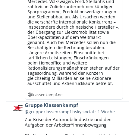
Mercedes, Volkswagen, Ford, Stellantis und
zahlreiche Zulieferunternehmen kündigen
Sparprogramme, Produktionsverlagerungen
und Stellenabbau an. Als Ursachen werden
die verschärfte internationale Konkurrenz –
insbesondere durch chinesische Hersteller –,
der Übergang zur Elektromobilität sowie
Überkapazitäten auf dem Weltmarkt
genannt. Auch bei Mercedes sollen nun die
Beschäftigten die Rechnung bezahlen.
Längere Arbeitszeiten, Einschnitte bei
tariflichen Leistungen, Einschränkungen
beim Homeoffice und weitere
Rationalisierungsmaßnahmen stehen auf der
Tagesordnung, während der Konzern
gleichzeitig Milliarden an seine Aktionäre
ausschüttet und Aktienrückkäufe betreibt.
klassenkampf.net
Beitrag
Gruppe Klassenkampf
von
@gruppeklassenkampf.bsky.social
1 Woche
Gruppe
Zur Krise der Automobilindustrie und den
Klassenkampf
Aufgaben der Arbeiter*innenbewegung
auf
Bluesky