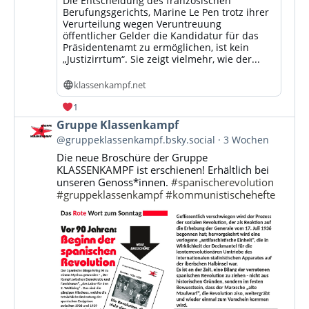
Die Entscheidung des französischen
Berufungsgerichts, Marine Le Pen trotz ihrer
Verurteilung wegen Veruntreuung
öffentlicher Gelder die Kandidatur für das
Präsidentenamt zu ermöglichen, ist kein
„Justizirrtum“. Sie zeigt vielmehr, wie der...
klassenkampf.net
1
Beitrag
Gruppe Klassenkampf
von
@gruppeklassenkampf.bsky.social
3 Wochen
Gruppe
Die neue Broschüre der Gruppe
Klassenkampf
KLASSENKAMPF ist erschienen! Erhältlich bei
auf
unseren Genoss*innen.
#spanischerevolution
Bluesky
#gruppeklassenkampf
#kommunistischehefte
ansehen