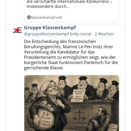
die verschärfte internationale Konkurrenz –
insbesondere durch...
klassenkampf.net
Beitrag
Gruppe Klassenkampf
von
@gruppeklassenkampf.bsky.social
2 Wochen
Gruppe
Die Entscheidung des französischen
Klassenkampf
Berufungsgerichts, Marine Le Pen trotz ihrer
auf
Verurteilung die Kandidatur für das
Bluesky
Präsidentenamt zu ermöglichen zeigt, wie der
ansehen
bürgerliche Staat funktioniert.Parteiisch für die
gerrschende Klasse.