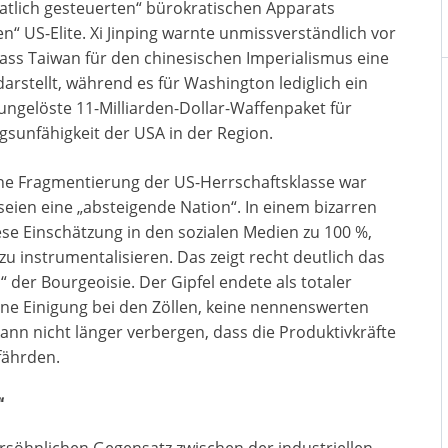
aatlich gesteuerten“ bürokratischen Apparats
en“ US-Elite. Xi Jinping warnte unmissverständlich vor
dass Taiwan für den chinesischen Imperialismus eine
t darstellt, während es für Washington lediglich ein
ungelöste 11-Milliarden-Dollar-Waffenpaket für
gsunfähigkeit der USA in der Region.
sche Fragmentierung der US-Herrschaftsklasse war
eien eine „absteigende Nation“. In einem bizarren
ese Einschätzung in den sozialen Medien zu 100 %,
zu instrumentalisieren. Das zeigt recht deutlich das
 der Bourgeoisie. Der Gipfel endete als totaler
ine Einigung bei den Zöllen, keine nennenswerten
nn nicht länger verbergen, dass die Produktivkräfte
fährden.
“
versöhnlichen Gegensatz zwischen der industriellen