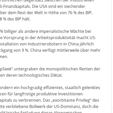
-Finanzkapitals. Die USA sind ein siechender
er dem Rest der Welt in Höhe von 76 % des BIP,
 % des BIP hält.
 billiger als andere imperialistische Mächte bei
me Vorsprung in der Arbeitsproduktivität macht US-
tallation von Industrierobotern in China jährlich
kgang von 9 %. China verfügt mittlerweile über mehr
mmen.
epSeek“ untergraben die monopolitischen Renten der
n deren technologisches Diktat.
ondern ein hochgradig effizientes, staatlich gelenktes
n für langfristige produktive Investitionen
kapitals zu verbrennen. Das „exorbitante Privileg“ des
tzte verbliebene Bollwerk der US-Dominanz, doch die
militärische Entladung dieser ökonomischen