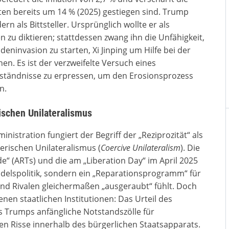
ten bereits um 14 % (2025) gestiegen sind. Trump
rn als Bittsteller. Ursprünglich wollte er als
 zu diktieren; stattdessen zwang ihn die Unfähigkeit,
eninvasion zu starten, Xi Jinping um Hilfe bei der
en. Es ist der verzweifelte Versuch eines
tändnisse zu erpressen, um den Erosionsprozess
n.
ischen Unilateralismus
istration fungiert der Begriff der „Reziprozität“ als
berischen Unilateralismus (
Coercive Unilateralism
). Die
“ (ARTs) und die am „Liberation Day“ im April 2025
ndelspolitik, sondern ein „Reparationsprogramm“ für
 und Rivalen gleichermaßen „ausgeraubt“ fühlt. Doch
enen staatlichen Institutionen: Das Urteil des
 Trumps anfängliche Notstandszölle für
efen Risse innerhalb des bürgerlichen Staatsapparats.