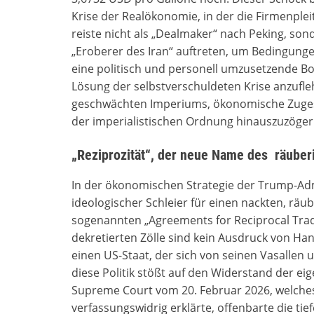
Krise der Realökonomie, in der die Firmenplei
reiste nicht als „Dealmaker“ nach Peking, sonde
„Eroberer des Iran“ auftreten, um Bedingungen
eine politisch und personell umzusetzende Bod
Lösung der selbstverschuldeten Krise anzufleh
geschwächten Imperiums, ökonomische Zuges
der imperialistischen Ordnung hinauszuzöger
„Reziprozität“, der neue Name des räuber
In der ökonomischen Strategie der Trump-Admin
ideologischer Schleier für einen nackten, räu
sogenannten „Agreements for Reciprocal Trade
dekretierten Zölle sind kein Ausdruck von Ha
einen US-Staat, der sich von seinen Vasallen
diese Politik stößt auf den Widerstand der eig
Supreme Court vom 20. Februar 2026, welches
verfassungswidrig erklärte, offenbarte die ti