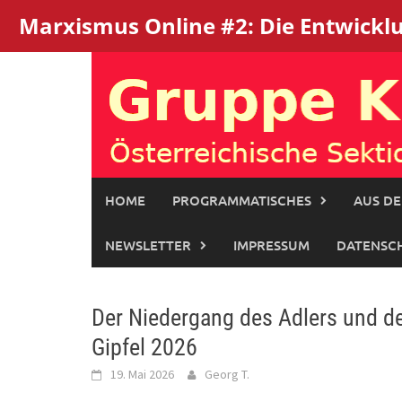
Marxismus Online #2: Die Entwicklun
Skip
to
content
HOME
PROGRAMMATISCHES
AUS DE
NEWSLETTER
IMPRESSUM
DATENSC
Der Niedergang des Adlers und de
Gipfel 2026
19. Mai 2026
Georg T.