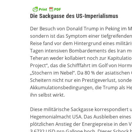
Die Sackgasse des US-Imperialismus
Der Besuch von Donald Trump in Peking im Ma
sondern ist das Symptom einer tiefgreifende
Reise fand vor dem Hintergrund eines militäri
Tagen intensiven Bombardements des Iran mu
Teheran weder kollabiert noch zur Kapitulati
Project“, das die Schifffahrt im Golf von Horm
„Stochern im Nebel“. Da 80 % der asiatischen
Scheitern nicht nur ein Prestigeverlust, sond
Akkumulationsbedingungen, die Trump als Heb
ihn selbst wirkt.
Diese militärische Sackgasse korrespondiert
Hegemonialmacht USA. Das Ausbleiben eines s
plötzlichen Anstieg der Energiepreise in den 
3,6732 USD pro Gallone hoch. Dieser Schock be