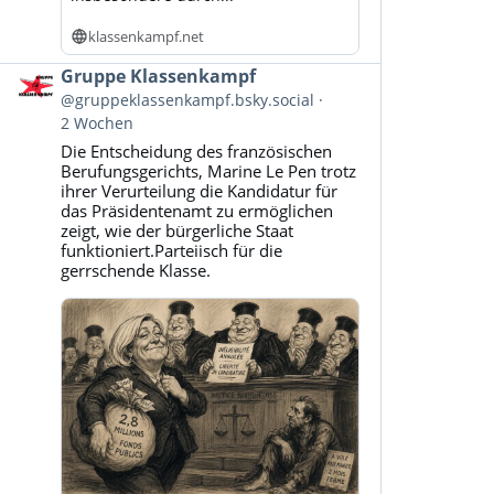
klassenkampf.net
Beitrag
Gruppe Klassenkampf
von
@gruppeklassenkampf.bsky.social
Gruppe
2 Wochen
Klassenkampf
Die Entscheidung des französischen
auf
Berufungsgerichts, Marine Le Pen trotz
Bluesky
ihrer Verurteilung die Kandidatur für
ansehen
das Präsidentenamt zu ermöglichen
zeigt, wie der bürgerliche Staat
funktioniert.Parteiisch für die
gerrschende Klasse.