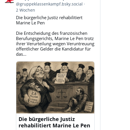
von
@gruppeklassenkampf.bsky.social
Gruppe
2 Wochen
Klassenkampf
Die bürgerliche Justiz rehabilitiert
auf
Marine Le Pen
Bluesky
ansehen
Die Entscheidung des französischen
Berufungsgerichts, Marine Le Pen trotz
ihrer Verurteilung wegen Veruntreuung
öffentlicher Gelder die Kandidatur für
das...
Die bürgerliche Justiz
rehabilitiert Marine Le Pen