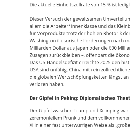
Die aktuelle Einheitszollrate von 15 % ist ledig
Dieser Versuch der gewaltsamen Umverteilung 
allem die Arbeiter*innenklasse und das Klein
für Vorprodukte trotz der hohlen Rhetorik der
Washington illusorische Forderungen nach mas
Milliarden Dollar aus Japan oder die 600 Milli
Zusagen zurückbleiben –, offenbart die ökon
Das US-Handelsdefizit erreichte 2025 den hist
USA sind unfähig, China mit rein zollrechtlich
die globalen Wertschöpfungsketten längst an
verloren haben.
Der Gipfel in Peking: Diplomatisches Theat
Der Gipfel zwischen Trump und Xi Jinping war
zeremoniellem Prunk und dem vollkommenen 
Xi in einer fast unterwürfigen Weise als „groß