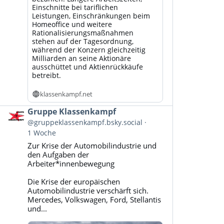
Einschnitte bei tariflichen
Leistungen, Einschränkungen beim
Homeoffice und weitere
Rationalisierungsmaßnahmen
stehen auf der Tagesordnung,
während der Konzern gleichzeitig
Milliarden an seine Aktionäre
ausschüttet und Aktienrückkäufe
betreibt.
klassenkampf.net
Beitrag
Gruppe Klassenkampf
von
@gruppeklassenkampf.bsky.social
Gruppe
1 Woche
Klassenkampf
Zur Krise der Automobilindustrie und
auf
den Aufgaben der
Bluesky
Arbeiter*innenbewegung
ansehen
Die Krise der europäischen
Automobilindustrie verschärft sich.
Mercedes, Volkswagen, Ford, Stellantis
und...