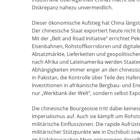
Diskrepanz nahezu unvermeidlich.
Dieser ökonomische Aufstieg hat China längst 
Der chinesische Staat exportiert heute nicht
Mit der „Belt and Road Initiative“ errichtet 
Eisenbahnen, Rohstoffkorridoren und digitale
Absatzmärkte, Lieferketten und geopolitischer
nach Afrika und Lateinamerika werden Staaten
Abhängigkeiten immer enger an den chinesis
in Pakistan, die Kontrolle über Teile des Haf
Investitionen in afrikanische Bergbau- und En
nur „Werkbank der Welt“, sondern selbst Expo
Die chinesische Bourgeoisie tritt dabei keines
Imperialismus auf. Auch sie kämpft um Rohst
militärische Einflusszonen. Die rapide Aufrü
militärischer Stützpunkte wie in Dschibuti so
im Südchinesischen Meer entspringen derselbe