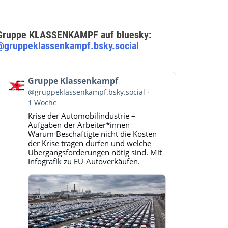
Gruppe KLASSENKAMPF auf bluesky:
@gruppeklassenkampf.bsky.social
Beitrag
Gruppe Klassenkampf
von
@gruppeklassenkampf.bsky.social
Gruppe
1 Woche
Klassenkampf
Krise der Automobilindustrie –
auf
Aufgaben der Arbeiter*innen
Bluesky
Warum Beschäftigte nicht die Kosten
ansehen
der Krise tragen dürfen und welche
Übergangsforderungen nötig sind. Mit
Infografik zu EU-Autoverkäufen.