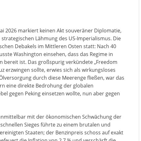
i 2026 markiert keinen Akt souveräner Diplomatie,
n strategischen Lähmung des US-Imperialismus. Die
schen Debakels im Mittleren Osten statt: Nach 40
sste Washington einsehen, dass das Regime in
on bereit ist. Das großspurig verkündete „Freedom
uz erzwingen sollte, erwies sich als wirkungsloses
 Ölversorgung durch diese Meerenge fließen, war das
ern eine direkte Bedrohung der globalen
el gegen Peking einsetzen wollte, nun aber gegen
 unmittelbar mit der ökonomischen Schwächung der
chnellen Sieges führte zu einem brutalen und
Vereinigten Staaten; der Benzinpreis schoss auf exakt
feuert die Inflation von 2,7 % und verschärft die