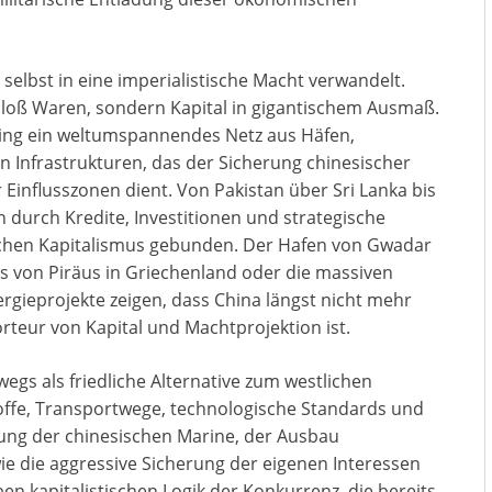
selbst in eine imperialistische Macht verwandelt.
 bloß Waren, sondern Kapital in gigantischem Ausmaß.
Peking ein weltumspannendes Netz aus Häfen,
n Infrastrukturen, das der Sicherung chinesischer
 Einflusszonen dient. Von Pakistan über Sri Lanka bis
 durch Kredite, Investitionen und strategische
chen Kapitalismus gebunden. Der Hafen von Gwadar
ens von Piräus in Griechenland oder die massiven
ergieprojekte zeigen, dass China längst nicht mehr
rteur von Kapital und Machtprojektion ist.
wegs als friedliche Alternative zum westlichen
offe, Transportwege, technologische Standards und
stung der chinesischen Marine, der Ausbau
wie die aggressive Sicherung der eigenen Interessen
n kapitalistischen Logik der Konkurrenz, die bereits