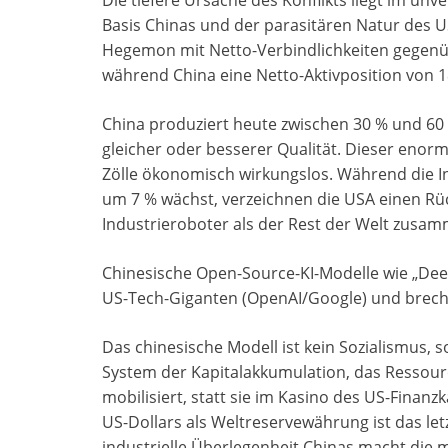
Basis Chinas und der parasitären Natur des US
Hegemon mit Netto-Verbindlichkeiten gegenüb
während China eine Netto-Aktivposition von 18
China produziert heute zwischen 30 % und 60 %
gleicher oder besserer Qualität. Dieser enor
Zölle ökonomisch wirkungslos. Während die Ins
um 7 % wächst, verzeichnen die USA einen Rüc
Industrieroboter als der Rest der Welt zusa
Chinesische Open-Source-KI-Modelle wie „De
US-Tech-Giganten (OpenAI/Google) und breche
Das chinesische Modell ist kein Sozialismus, s
System der Kapitalakkumulation, das Ressource
mobilisiert, statt sie im Kasino des US-Finanz
US-Dollars als Weltreservewährung ist das le
industrielle Überlegenheit Chinas macht die 