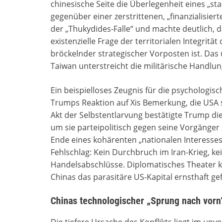
chinesische Seite die Überlegenheit eines „st
gegenüber einer zerstrittenen, „finanzialisiert
der „Thukydides-Falle“ und machte deutlich, 
existenzielle Frage der territorialen Integritä
bröckelnder strategischer Vorposten ist. Das 
Taiwan unterstreicht die militärische Handlun
Ein beispielloses Zeugnis für die psychologi
Trumps Reaktion auf Xis Bemerkung, die USA s
Akt der Selbstentlarvung bestätigte Trump di
um sie parteipolitisch gegen seine Vorgänger 
Ende eines kohärenten „nationalen Interesses“
Fehlschlag: Kein Durchbruch im Iran-Krieg, ke
Handelsabschlüsse. Diplomatisches Theater ka
Chinas das parasitäre US-Kapital ernsthaft ge
Chinas technologischer „Sprung nach vorn
Die tiefere Ursache des Konflikts liegt im un